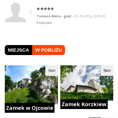
Tomasz-Moto - gość
– 07-25-2016, 22:06:05
Polecam
MIEJSCA
W POBLIŻU
1km
5km
Zamek Korzkiew
Zamek w Ojcowie