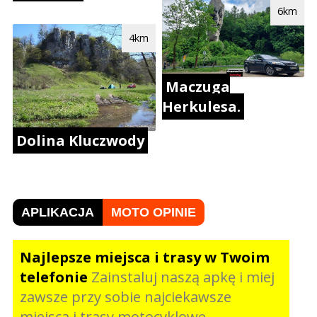
6km
4km
Maczuga
Herkulesa.
Dolina Kluczwody
APLIKACJA
MOTO OPINIE
Najlepsze miejsca i trasy w Twoim
telefonie
Zainstaluj naszą apkę i miej
zawsze przy sobie najciekawsze
miejsca i trasy motocyklowe