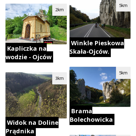
5km
2km
Winkle Pieskowa
Kapliczka na
Skała-Ojców.
wodzie - Ojców
5km
3km
Brama
Bolechowicka
Widok na Doline
Prądnika