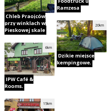
Foodtruck u
Ramzesa
Chleb Praojców
przy winklach w
20km
Pieskowej skale
6km
Dzikie miejsce
kempingowe.
IPW Café &
Rooms.
15km