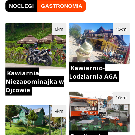
NOCLEGI
GASTRONOMIA
0km
15km
Kawiarnio-
Kawiarnia
Lodziarnia AGA
Niezapominajka w
Ojcowie
16km
4km