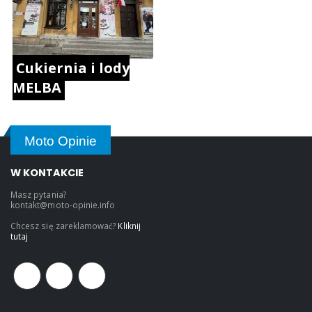
Cukiernia i lody
MELBA
Moto Opinie
W KONTAKCIE
Masz pytania?
kontakt@moto-opinie.info
Chcesz się zareklamować?
Kliknij
tutaj