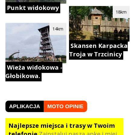
Punkt widokowy
18km
14km
Skansen Karpacka
Troja w Trzcinicy
Wieża widokowa -
Głobikowa.
APLIKACJA
MOTO OPINIE
Najlepsze miejsca i trasy w Twoim
telefonie
Zainstaluj naszą apkę i miej