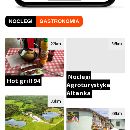
NOCLEGI
GASTRONOMIA
22km
36km
Noclegi
Hot grill 94
Agroturystyka
Altanka
33km
38km