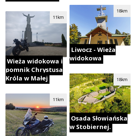
18km
11km
Liwocz - Wieża
widokowa
Wieża widokowa i
pomnik Chrystusa
Króla w Małej
18km
11km
Osada Słowiańska
w Stobiernej.