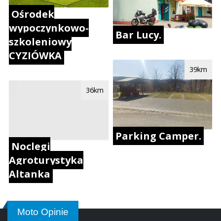
Ośrodek
wypoczynkowo-
Bar Lucy.
szkoleniowy
CYZIÓWKA
39km
36km
Parking Camper.
Noclegi
Agroturystyka
Altanka
Moto Opinie