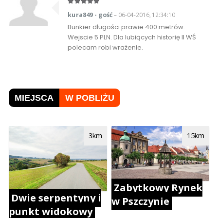
kura849 - gość
– 06-04-2016, 12:34:10
Bunkier długości prawie 400 metrów.
Wejscie 5 PLN. Dla lubiących historię II WŚ
polecam robi wrażenie.
MIEJSCA
W POBLIŻU
3km
15km
Zabytkowy Rynek
Dwie serpentyny i
w Pszczynie
punkt widokowy