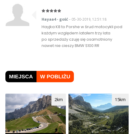
Hayaa4 - gość
– 05-30-2019, 12:51:18
Hayjka K8 to Porshe w śrud motocykli pod
każdym względem latałem trzy lata
po sprzedaży czuję się osamotniony
nawet nie cieszy BMW S100 RR
MIEJSCA
W POBLIŻU
2km
15km