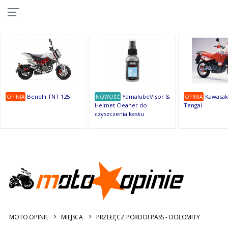
10
10
10
10
8
7
1
9
9
9
OSTATNIE
OPINIE
Benelli TNT 125
YamalubeVisor &
Kawasak
OPINIA
NOWOŚĆ
OPINIA
Helmet Cleaner do
Tengai
czyszczenia kasku
MOTO OPINIE
MIEJSCA
PRZEŁĘCZ PORDOI PASS - DOLOMITY