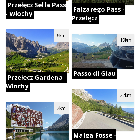
Przełęcz Sella Pass
Falzarego Pass -
- Włochy
Przełęcz
6km
19km
Passo di Giau
Przełęcz Gardena -
Włochy
22km
7km
Malga Fosse -