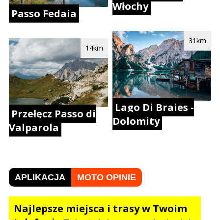
Włochy
Passo Fedaia
31km
14km
Lago Di Braies -
Przełęcz Passo di
Dolomity
Valparola
APLIKACJA
MOTO OPINIE
Najlepsze miejsca i trasy w Twoim