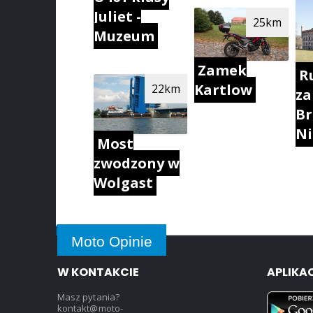
Juliet -
25km
Muzeum
Zamek
R
Kartlow
22km
z
Br
N
Most
zwodzony w
Wolgast
Moto Opinie
W KONTAKCIE
APLIKA
Masz pytania?
kontakt@moto-