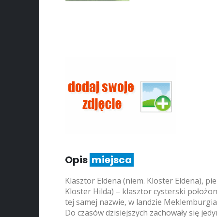
Opis
miejsca
Klasztor Eldena (niem. Kloster Eldena), pi
Kloster Hilda) – klasztor cysterski położo
tej samej nazwie, w landzie Meklemburgi
Do czasów dzisiejszych zachowały się jedy