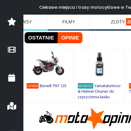
Ciekawe miejsca i trasy motocyklowe w Tw
NEWSY
FILMY
ZLOTY
2
OSTATNIE
OPINIE
Benelli TNT 125
YamalubeVisor
OPINIA
NOWOŚĆ
& Helmet Cleaner do
T
czyszczenia kasku