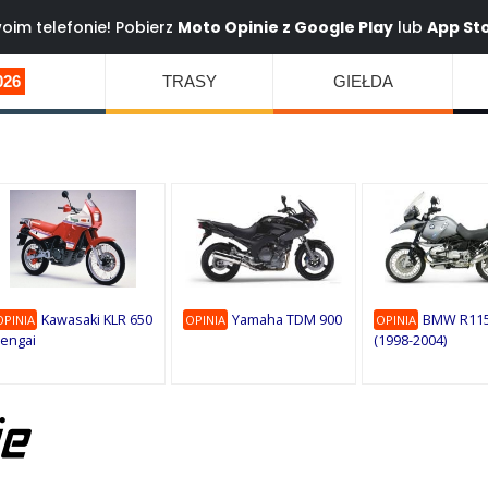
oim telefonie! Pobierz
Moto Opinie z
Google Play
lub
App St
026
TRASY
GIEŁDA
Kawasaki KLR 650
Yamaha TDM 900
BMW R115
OPINIA
OPINIA
OPINIA
engai
(1998-2004)