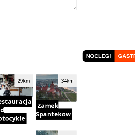
NOCLEGI
GAST
29km
34km
estauracja
Zamek
od
Spantekow
tocykle