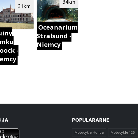
34km
31km
Oceanarium
uiny
Stralsund -
amku
Niemcy
oock -
iemcy
CJA
POPULARARNE
Motocykle Honda
Motocykle 125