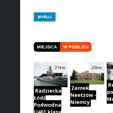
WYŚLIJ
MIEJSCA
W POBLIŻU
21km
23km
R
Zamek
Radziecka
p
Neetzow -
Łódź
Mo
Niemcy
Podwodna
U461 klasy