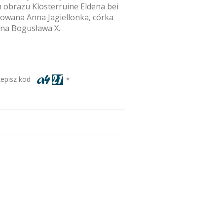
 obrazu Klosterruine Eldena bei
howana Anna Jagiellonka, córka
żona Bogusława X.
zepisz kod