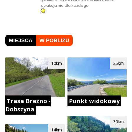
atrakcja nie dla każdego
MIEJSCA
W POBLIŻU
10km
25km
Trasa Brezno -
Punkt widokowy
Dobszyna
30km
14km