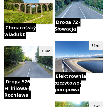
Droga 72 -
Chmarošský
Słowacja
wiadukt
31km
18km
Elektrownia
Droga 526
szczytowo-
Hrińiowa-
pompowa
Roźniawa.
31km