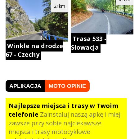
21km
Trasa 533 -
Winkle na drodze
Słowacja
67 - Czechy
APLIKACJA
MOTO OPINIE
Najlepsze miejsca i trasy w Twoim
telefonie
Zainstaluj naszą apkę i miej
zawsze przy sobie najciekawsze
miejsca i trasy motocyklowe