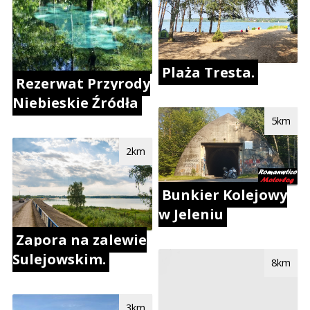
Plaża Tresta.
Rezerwat Przyrody
Niebieskie Źródła
5km
2km
Bunkier Kolejowy
w Jeleniu
Zapora na zalewie
Sulejowskim.
8km
3km