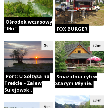
Ośrodek wczasowy
"Iłki".
FOX BURGER
5km
17km
Port: U Sołtysa na
Smażalnia ryb w
Treście – Zalew
Starym Młynie.
Sulejowski.
23km
15km