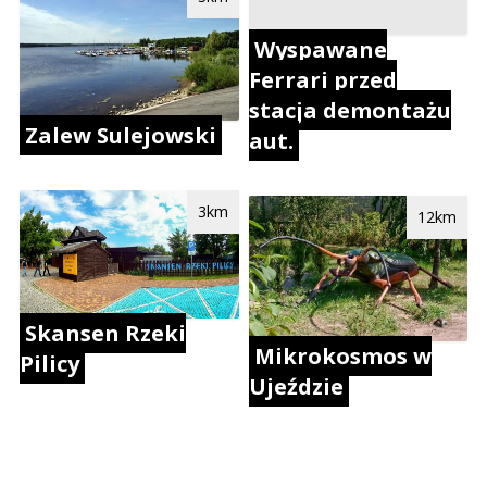
Wyspawane
Ferrari przed
stacja demontażu
Zalew Sulejowski
aut.
3km
12km
Skansen Rzeki
Mikrokosmos w
Pilicy
Ujeździe