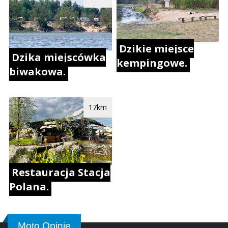
Dzikie miejsce
Dzika miejscówka
kempingowe.
biwakowa.
17km
Restauracja Stacja
Polana.
Moto Opinie