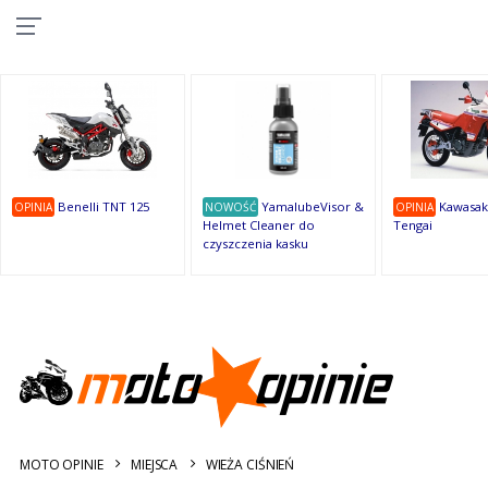
10
10
10
10
8
7
1
9
9
9
OSTATNIE
OPINIE
Benelli TNT 125
YamalubeVisor &
Kawasak
OPINIA
NOWOŚĆ
OPINIA
Helmet Cleaner do
Tengai
czyszczenia kasku
MOTO OPINIE
MIEJSCA
WIEŻA CIŚNIEŃ