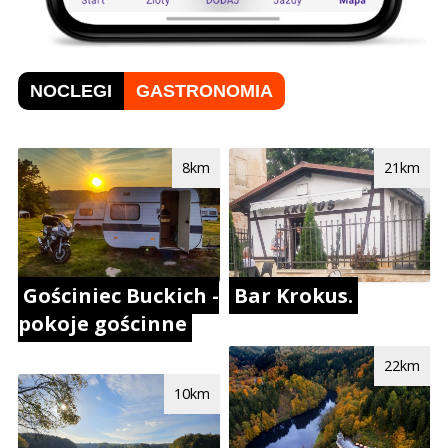
NOCLEGI
GASTRONOMIA
8km
21km
Gościniec Buckich -
Bar Krokus.
pokoje gościnne
22km
10km