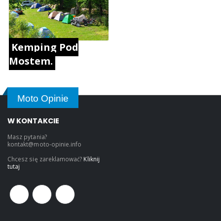
Kemping Pod
Mostem.
Moto Opinie
W KONTAKCIE
Masz pytania?
kontakt@moto-opinie.info
Chcesz się zareklamować?
Kliknij
tutaj