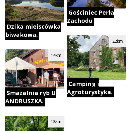
Gościniec Perła
Zachodu
Dzika miejscówka
biwakowa.
22km
14km
Camping i
Agroturystyka.
Smażalnia ryb U
ANDRUSZKA.
18km