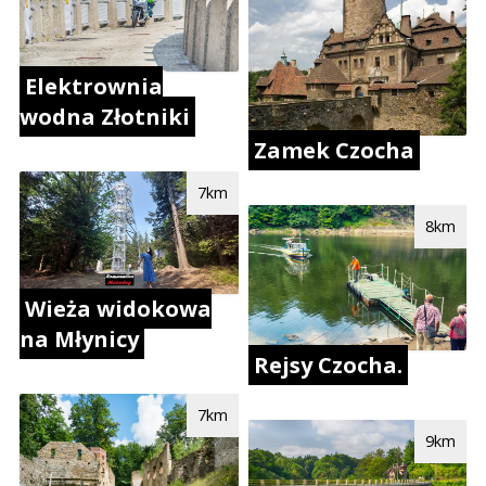
Elektrownia
wodna Złotniki
Zamek Czocha
7km
8km
Wieża widokowa
na Młynicy
Rejsy Czocha.
7km
9km