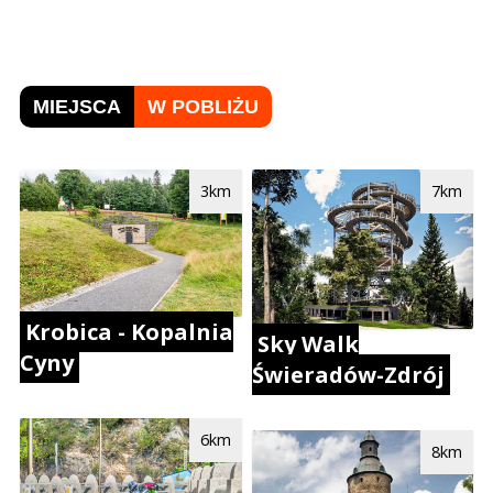
MIEJSCA
W POBLIŻU
3km
7km
Krobica - Kopalnia
Sky Walk
Cyny
Świeradów-Zdrój
6km
8km