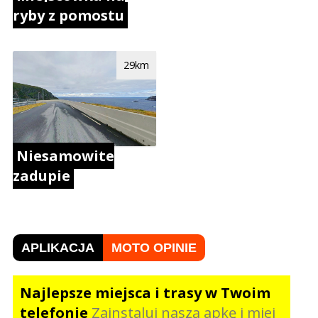
ryby z pomostu
29km
Niesamowite
zadupie
APLIKACJA
MOTO OPINIE
Najlepsze miejsca i trasy w Twoim
telefonie
Zainstaluj naszą apkę i miej