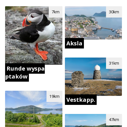
7km
30km
Aksla
31km
Runde wyspa
ptaków
19km
Vestkapp.
47km