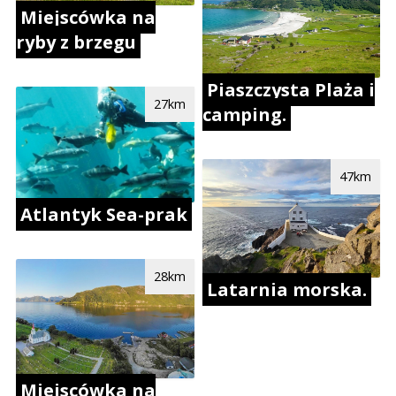
Miejscówka na
ryby z brzegu
Piaszczysta Plaża i
27km
camping.
47km
Atlantyk Sea-prak
28km
Latarnia morska.
Miejscówka na