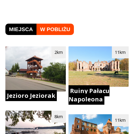
MIEJSCA
W POBLIŻU
2km
11km
Ruiny Pałacu
Jezioro Jeziorak
Napoleona
8km
11km