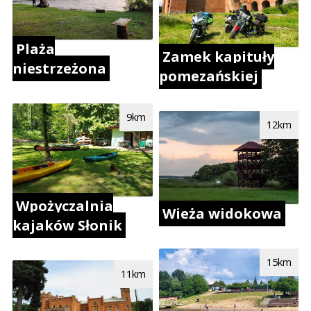
Plaża
Zamek kapituły
niestrzeżona
pomezańskiej
9km
12km
Wpożyczalnia
Wieża widokowa
kajaków Słonik
15km
11km