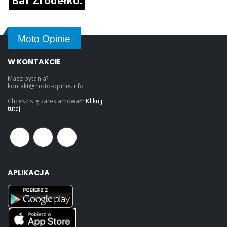
Bar Źródełko.
Moto Opinie
W KONTAKCIE
Masz pytania?
kontakt@moto-opinie.info
Chcesz się zareklamować?
Kliknij
tutaj
APLIKACJA