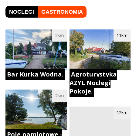
NOCLEGI
GASTRONOMIA
2km
11km
Bar Kurka Wodna.
Agroturystyka
AZYL Noclegi
Pokoje.
2km
12km
Pole namiotowe -