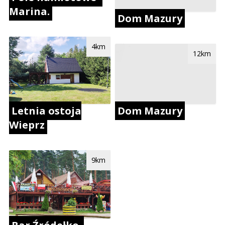
Marina.
Dom Mazury
4km
12km
Dom Mazury
Letnia ostoja
Wieprz
9km