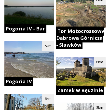
Pogoria IV - Bar
Tor Motocrossowy
Dąbrowa Górnicza
- Sławków
5km
8km
Pogoria IV
Zamek w Będzinie
6km
8km