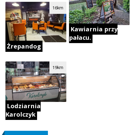
16km
Kawiarnia przy
pałacu.
Żrepandog
19km
Lodziarnia
Karolczyk