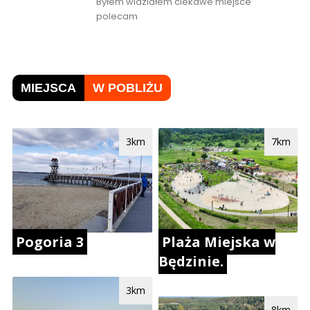
Byłem widziałem ciekawe miejsce
polecam
MIEJSCA
W POBLIŻU
3km
7km
Plaża Miejska w
Pogoria 3
Będzinie.
3km
8km