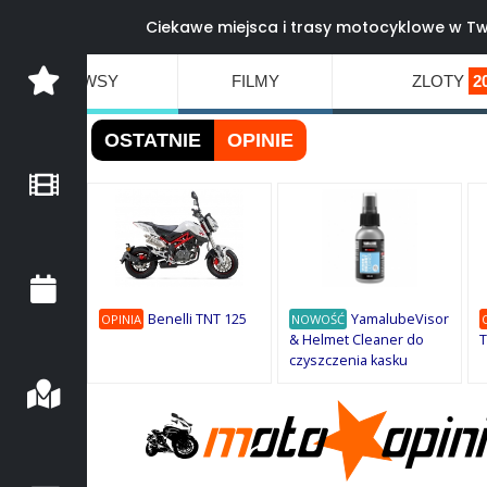
Ciekawe miejsca i trasy motocyklowe w Tw
NEWSY
FILMY
ZLOTY
2
OSTATNIE
OPINIE
Benelli TNT 125
YamalubeVisor
OPINIA
NOWOŚĆ
& Helmet Cleaner do
T
czyszczenia kasku