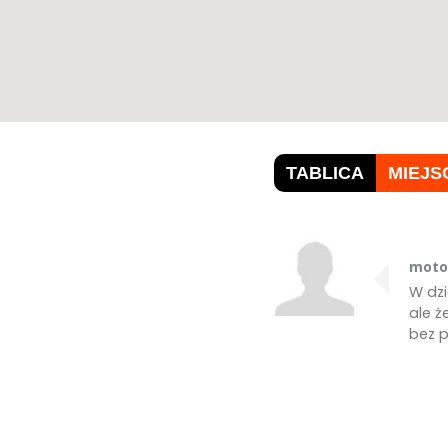
TABLICA
MIEJS
moto
W dzi
ale ż
bez p