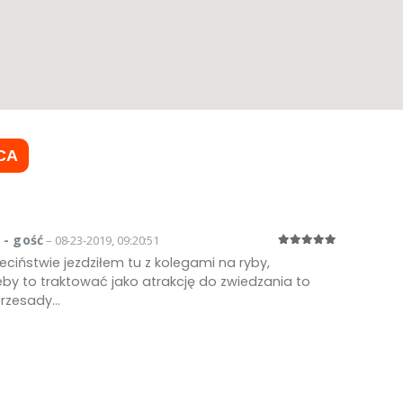
CA
 - gość
– 08-23-2019, 09:20:51
eciństwie jezdziłem tu z kolegami na ryby,
eby to traktować jako atrakcję do zwiedzania to
rzesady...