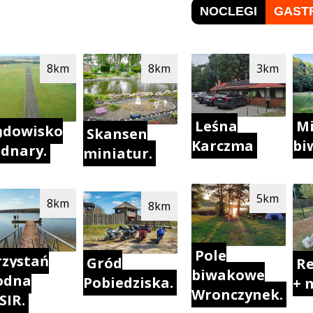
NOCLEGI
GAST
8km
8km
3km
Leśna
Mi
ądowisko
Skansen
Karczma
bi
dnary.
miniatur.
5km
8km
8km
Pole
rzystań
Gród
Re
biwakowe
odna
Pobiedziska.
+ 
Wronczynek.
SIR.