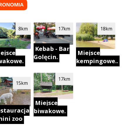
RONOMIA
8km
17km
18km
Kebab - Bar
ejsce
Miejsce
Golęcin.
wakowe.
kempingowe..
17km
15km
Miejsce
stauracja
biwakowe.
mini zoo