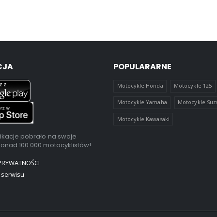
CJA
POPULARARNE
Motocykle Honda
Motocykle 125
Motocykle Yamaha
Motocykle Suz
Motocykle Kawasaki
ikacje pobrało na swoje
ponad 100 000 motocyklistów!
 PRYWATNOŚCI
 serwisu