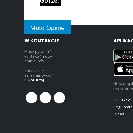
Górze.
Moto Opinie
W KONTAKCIE
APLIKA
Masz pytania?
kontakt@moto-
opinie.info
Chcesz się
zareklamować?
Kliknij tutaj
Naszą apl
telefonu 
POLITYKA
Regulamin
O nas...