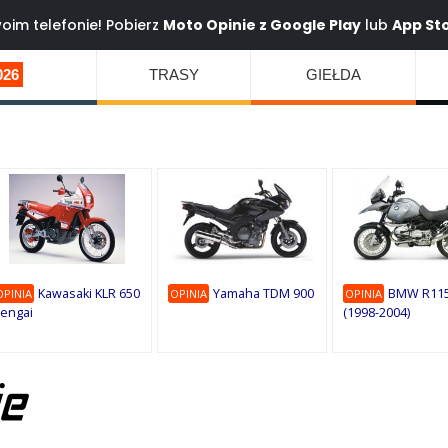
oim telefonie! Pobierz
Moto Opinie z
Google Play
lub
App St
026
TRASY
GIEŁDA
Kawasaki KLR 650
Yamaha TDM 900
BMW R115
OPINIA
OPINIA
OPINIA
engai
(1998-2004)