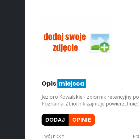
Opis
miejsca
Jezioro Kowalskie - zbiornik retencyjny 
Poznania. Zbiornik zajmuje powierzchnię 
DODAJ
OPINIE
Twój nick
Pr