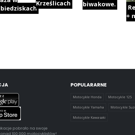
Krześlicach
biwakowe.
Re
biedziskach
+ 
CJA
POPULARARNE
Motocykle Honda
Motocykle 125
Motocykle Yamaha
Motocykle Suz
Motocykle Kawasaki
ikacje pobrało na swoje
ponad 100 000 motocyklistów!