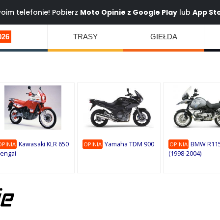
oim telefonie! Pobierz
Moto Opinie z
Google Play
lub
App St
026
TRASY
GIEŁDA
Kawasaki KLR 650
Yamaha TDM 900
BMW R115
OPINIA
OPINIA
OPINIA
engai
(1998-2004)