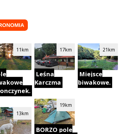
RONOMIA
11km
17km
21km
le
Leśna
Miejsce
wakowe
Karczma
biwakowe.
onczynek.
19km
13km
BORZO pole