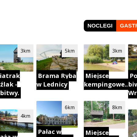
NOCLEGI
GAST
3km
5km
3km
iatrak
Brama Ryba
Miejsce
Po
źlak -
w Lednicy
kempingowe..
bi
bitwy.
Wr
6km
8km
4km
Pałac w
Miejsce
laża w