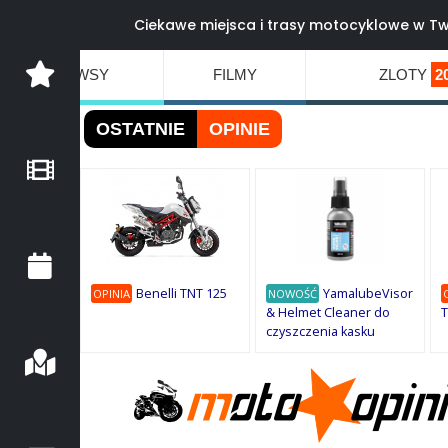
Ciekawe miejsca i trasy motocyklowe w Tw
NEWSY
FILMY
ZLOTY
2
OSTATNIE
OPINIE
Benelli TNT 125
YamalubeVisor
OPINIA
NOWOŚĆ
& Helmet Cleaner do
T
czyszczenia kasku