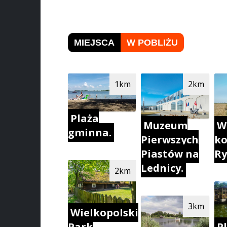
MIEJSCA
W POBLIŻU
1km
2km
Plaża
W
Muzeum
gminna.
ko
Pierwszych
Ry
Piastów na
Lednicy.
2km
3km
Wielkopolski
Park
P