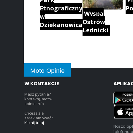
Etnograficzny
Po
Wyspa
w
Ostrów
Dziekanowicach
Lednicki
Moto Opinie
W KONTAKCIE
APLIKA
Masz pytania?
kontakt@moto-
opinie.info
Chcesz się
zareklamować?
Kliknij tutaj
Naszą apl
telefonu 