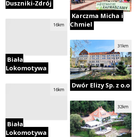
Duszniki-Zdrój
Karczma Micha i
Chmiel
16km
31km
Biała
Lokomotywa
Dwór Elizy Sp. z o.o
16km
32km
Biała
Lokomotywa