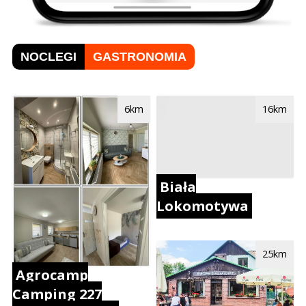
NOCLEGI
GASTRONOMIA
6km
16km
Biała
Lokomotywa
25km
Agrocamp
Camping 227