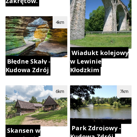
Zakrętów.
4km
Wiadukt kolejowy
Błędne Skały -
w Lewinie
Kudowa Zdrój
Kłodzkim
6km
7km
Park Zdrojowy -
Skansen w
Kudowa Zdrój