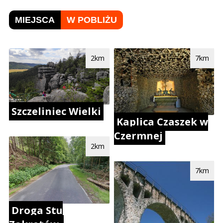
MIEJSCA
W POBLIŻU
2km
7km
Szczeliniec Wielki
Kaplica Czaszek w
Czermnej
2km
7km
Droga Stu