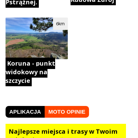
Pstrążnej.
6km
Koruna - punkt
widokowy na
szczycie
APLIKACJA
MOTO OPINIE
Najlepsze miejsca i trasy w Twoim