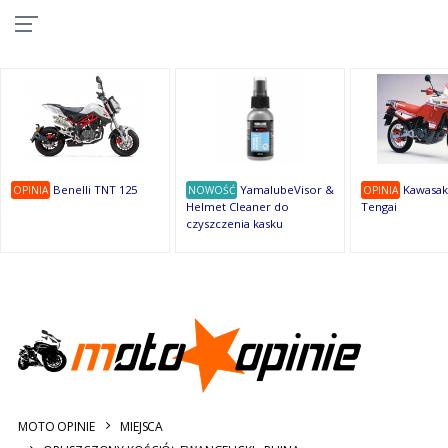
10
10
10
10
8
7
1
9
9
9
OSTATNIE
OPINIE
Benelli TNT 125
YamalubeVisor &
Kawasak
OPINIA
NOWOŚĆ
OPINIA
Helmet Cleaner do
Tengai
czyszczenia kasku
MOTO OPINIE
MIEJSCA