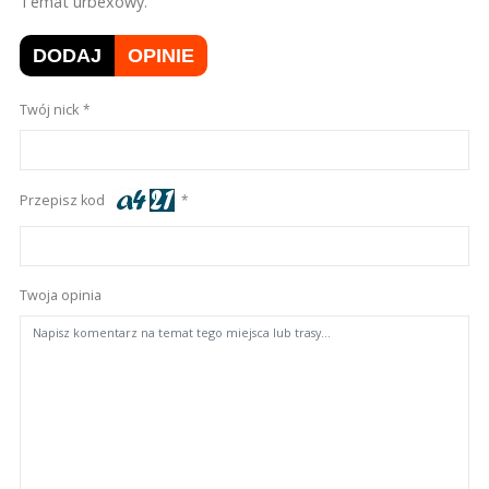
Temat urbexowy.
DODAJ
OPINIE
Twój nick
Przepisz kod
Twoja opinia