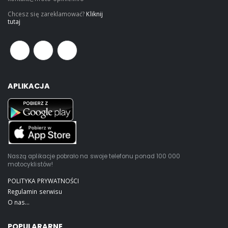
Chcesz się zareklamować?
Kliknij
tutaj
APLIKACJA
Naszą aplikacje pobrało na swoje telefonu ponad 100 000
motocyklistów!
POLITYKA PRYWATNOŚCI
Regulamin serwisu
O nas...
POPULARARNE