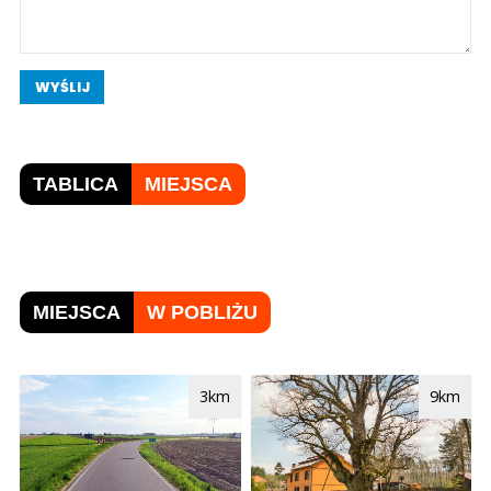
WYŚLIJ
TABLICA
MIEJSCA
MIEJSCA
W POBLIŻU
3km
9km