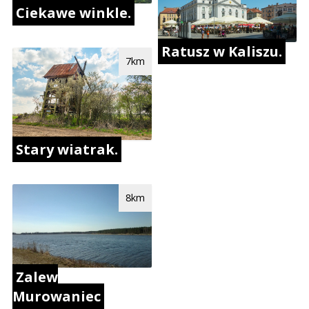
Ciekawe winkle.
Ratusz w Kaliszu.
7km
Stary wiatrak.
8km
Zalew
Murowaniec