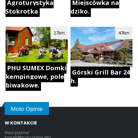
Agroturystyka
Miejscówka na
Stokrotka
dziko.
27km
47km
PHU SUMEX Domki
Górski Grill Bar 24
kempingowe, pole
h.
biwakowe.
Moto Opinie
W KONTAKCIE
Masz pytania?
kontakt@moto-opinie.info