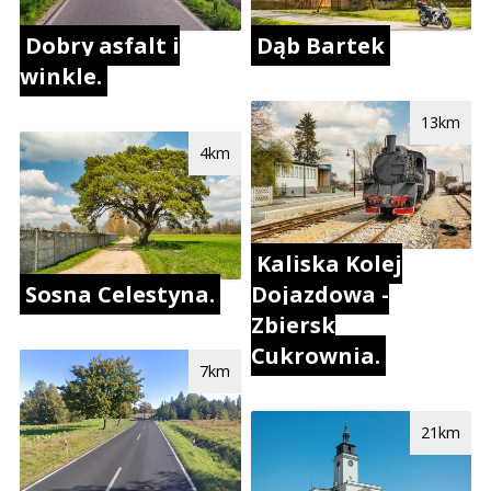
Dobry asfalt i
Dąb Bartek
winkle.
13km
4km
Kaliska Kolej
Dojazdowa -
Sosna Celestyna.
Zbiersk
Cukrownia.
7km
21km