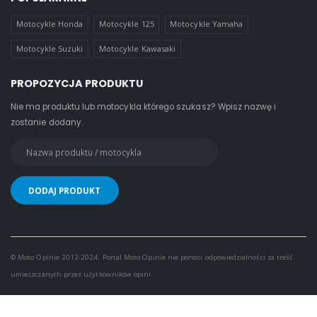
Motocykle Honda
Motocykle 125
Motocykle Yamaha
Motocykle Suzuki
Motocykle Kawasaki
PROPOZYCJA PRODUKTU
Nie ma produktu lub motocykla którego szukasz? Wpisz nazwę i
zostanie dodany.
© Moto Opinie 2012-2024. Portal Moto Opinie nie ponosi odpowiedzialności za treść
umieszczanych przez użytkowników opini.