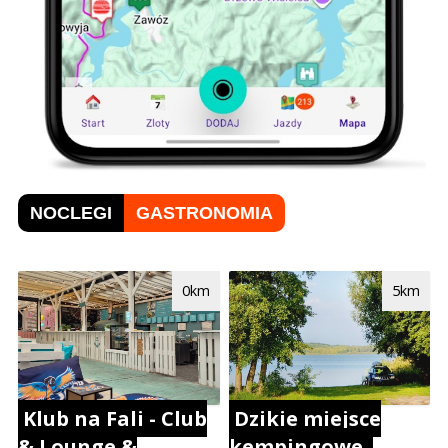
NOCLEGI
GASTRONOMIA
0km
5km
Klub na Fali - Club
Dzikie miejsce
& Lounge &
kempingowe.