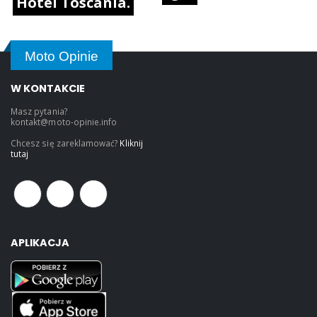
Hotel Toscania.
Moto Opinie
W KONTAKCIE
Masz pytania?
kontakt@moto-opinie.info
Chcesz się zareklamować?
Kliknij
tutaj
APLIKACJA