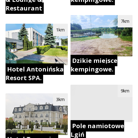
Restaurant
7km
1km
Dzikie miejsce
Hotel Antonińska
kempingowe.
Resort SPA.
9km
3km
Pole namiotowe
Lgiń