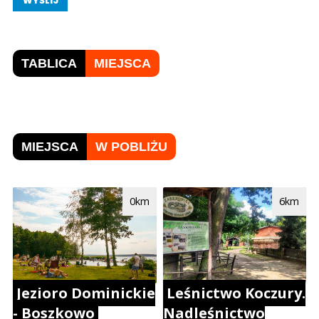
WYŚLIJ
TABLICA
MIEJSCA
MIEJSCA
W POBLIŻU
0km
6km
Jezioro Dominickie
Leśnictwo Koczury.
- Boszkowo
Nadleśnictwo