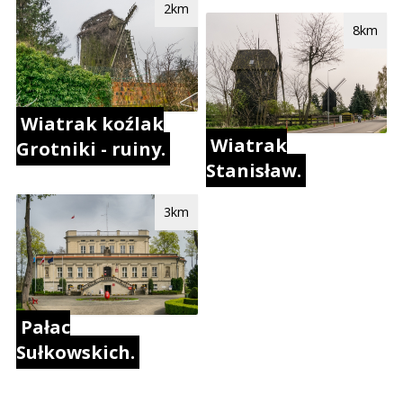
2km
8km
Wiatrak koźlak
Wiatrak
Grotniki - ruiny.
Stanisław.
3km
Pałac
Sułkowskich.