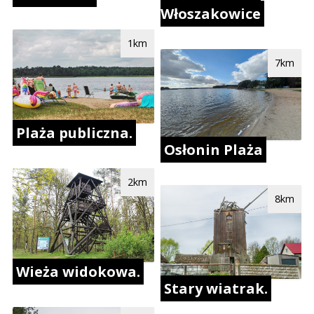
Włoszakowice
1km
7km
Plaża publiczna.
Osłonin Plaża
2km
8km
Wieża widokowa.
Stary wiatrak.