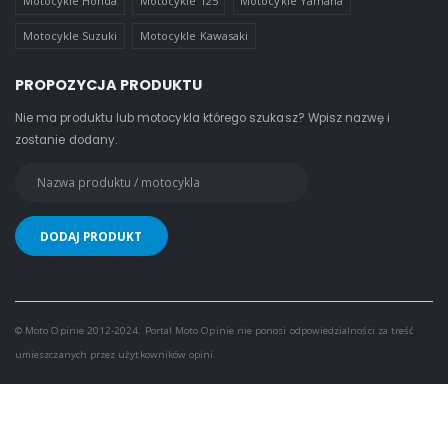
Motocykle Honda
Motocykle 125
Motocykle Yamaha
Motocykle Suzuki
Motocykle Kawasaki
PROPOZYCJA PRODUKTU
Nie ma produktu lub motocykla którego szukasz? Wpisz nazwę i
zostanie dodany.
© Moto Opinie 2012-2024. Portal Moto Opinie nie ponosi odpowiedzialności za treść
umieszczanych przez użytkowników opini.