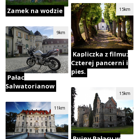
15km
Zamek na wodzie
9km
Kapliczka z filmu:
Czterej pancerni i
pies.
Pałac
Salwatorianow
15km
11km
Ruiny Pałacu w