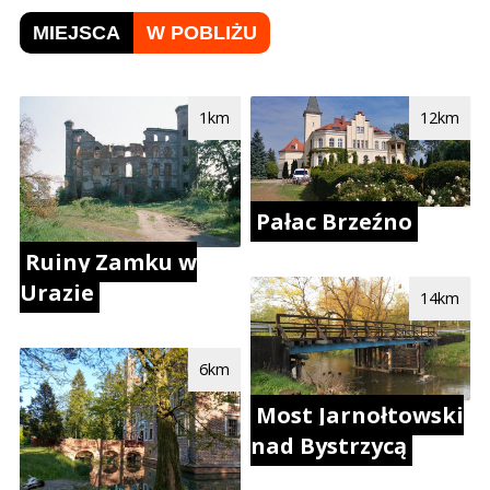
MIEJSCA
W POBLIŻU
1km
12km
Pałac Brzeźno
Ruiny Zamku w
Urazie
14km
6km
Most Jarnołtowski
nad Bystrzycą