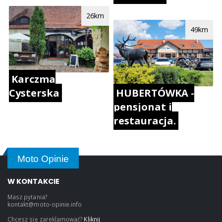
26km
49km
Karczma
Cysterska
HUBERTÓWKA -
pensjonat i
restauracja.
Moto Opinie
W KONTAKCIE
Masz pytania?
kontakt@moto-opinie.info
Chcesz się zareklamować?
Kliknij