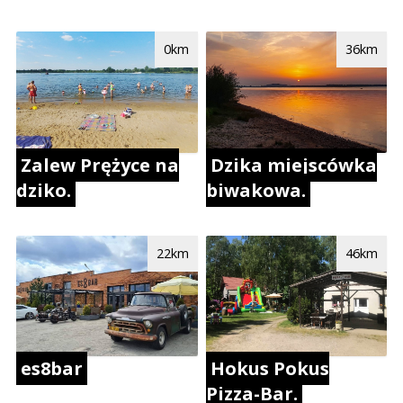
0km
36km
Zalew Prężyce na
Dzika miejscówka
dziko.
biwakowa.
22km
46km
es8bar
Hokus Pokus
Pizza-Bar.