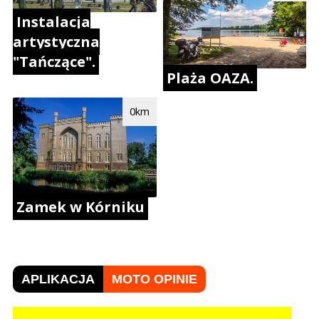
Instalacja
artystyczna
"Tańczące".
Plaża OAZA.
0km
Zamek w Kórniku
APLIKACJA
MOTO OPINIE