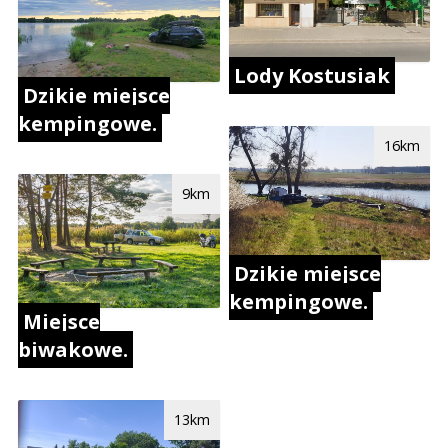
Lody Kostusiak
Dzikie miejsce
kempingowe.
16km
9km
Dzikie miejsce
kempingowe.
Miejsce
biwakowe.
13km