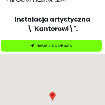
INSTALACJA ARTYSTYCZNA \"KANTOROWI\".
Instalacja artystyczna
\"Kantorowi\".
NAWIGUJ DO MIEJSCA