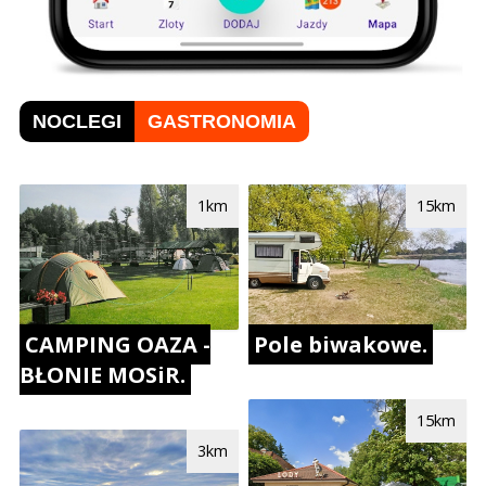
NOCLEGI
GASTRONOMIA
1km
15km
CAMPING OAZA -
Pole biwakowe.
BŁONIE MOSiR.
15km
3km