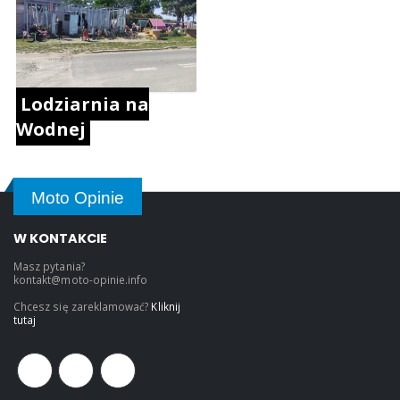
Lodziarnia na
Wodnej
Moto Opinie
W KONTAKCIE
Masz pytania?
kontakt@moto-opinie.info
Chcesz się zareklamować?
Kliknij
tutaj