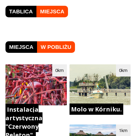
TABLICA
MIEJSCA
MIEJSCA
W POBLIŻU
0km
0km
Molo w Kórniku.
Instalacja
artystyczna
"Czerwony
1km
Peleton".