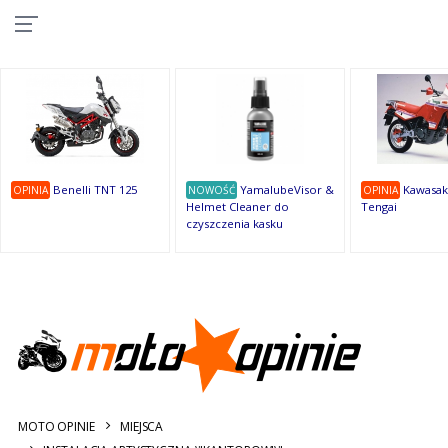
10
10
10
10
8
7
1
9
9
9
OSTATNIE
OPINIE
Benelli TNT 125
YamalubeVisor &
Kawasak
OPINIA
NOWOŚĆ
OPINIA
Helmet Cleaner do
Tengai
czyszczenia kasku
MOTO OPINIE
MIEJSCA