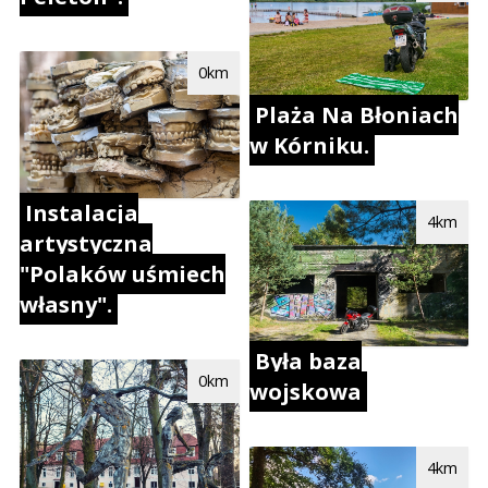
0km
Plaża Na Błoniach
w Kórniku.
Instalacja
4km
artystyczna
"Polaków uśmiech
własny".
Była baza
0km
wojskowa
4km