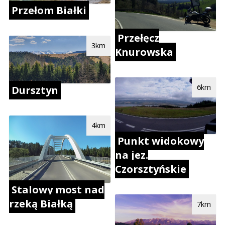
Przełom Białki
Przełęcz
3km
Knurowska
6km
Dursztyn
4km
Punkt widokowy
na jez.
Czorsztyńskie
Stalowy most nad
rzeką Białką
7km