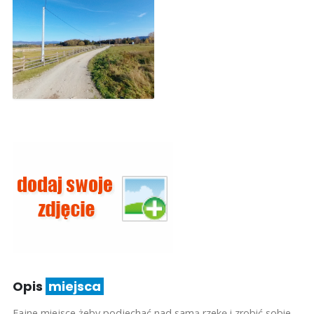
Opis
miejsca
Fajne miejsce żeby podjechać nad samą rzekę i zrobić sobie