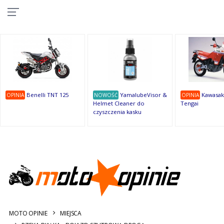
10
10
10
10
8
7
1
9
9
9
OSTATNIE
OPINIE
Benelli TNT 125
YamalubeVisor &
Kawasak
OPINIA
NOWOŚĆ
OPINIA
Helmet Cleaner do
Tengai
czyszczenia kasku
MOTO OPINIE
MIEJSCA