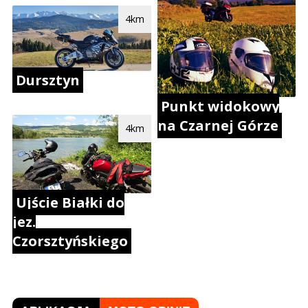
4km
Dursztyn
Punkt widokowy
na Czarnej Górze
4km
Ujście Białki do
jez.
Czorsztyńskiego