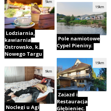
5km
19km
Lodziarnia,
Pole namiotowe
kawiarnia
Cypel Pieniny.
Ostrowsko, k.
Nowego Targu
19km
9km
Zajazd i
Restauracja
Noclegi u Agi
Głębieniec.