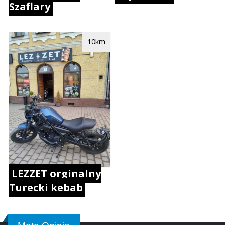
Szaflary
10km
LEZZET orginalny
Turecki kebab