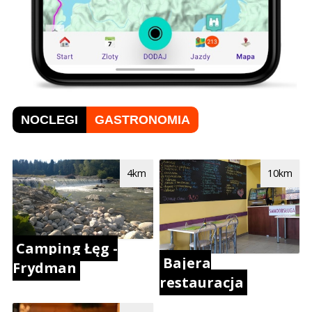
NOCLEGI
GASTRONOMIA
4km
10km
Camping Łęg -
Bajera
Frydman
restauracja