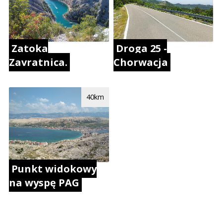
Droga 25 -
Zatoka
Chorwacja
Zavratnica.
40km
Punkt widokowy
na wyspę PAG