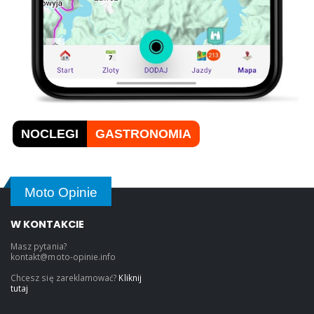
NOCLEGI
GASTRONOMIA
Moto Opinie
W KONTAKCIE
Masz pytania?
kontakt@moto-opinie.info
Chcesz się zareklamować?
Kliknij
tutaj