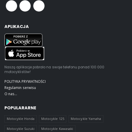
APLIKACJA
Naszą aplikacje pobrało na swoje telefonu ponad 100 000
motocyklistów!
POLITYKA PRYWATNOŚCI
Regulamin serwisu
O nas...
POPULARARNE
Motocykle Honda
Motocykle 125
Motocykle Yamaha
Motocykle Suzuki
Motocykle Kawasaki