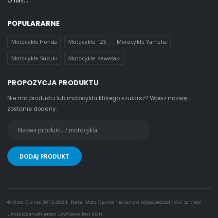
O nas...
POPULARARNE
Motocykle Honda
Motocykle 125
Motocykle Yamaha
Motocykle Suzuki
Motocykle Kawasaki
PROPOZYCJA PRODUKTU
Nie ma produktu lub motocykla którego szukasz? Wpisz nazwę i
zostanie dodany.
© Moto Opinie 2012-2024. Portal Moto Opinie nie ponosi odpowiedzialności za treść
umieszczanych przez użytkowników opini.