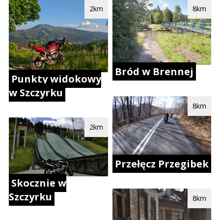
2km
8km
Bród w Brennej
Punkty widokowy
w Szczyrku
8km
2km
Przełęcz Przegibek
Skocznie w
Szczyrku
8km