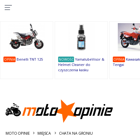
10
10
10
10
8
7
1
9
9
9
OSTATNIE
OPINIE
Benelli TNT 125
YamalubeVisor &
Kawasak
OPINIA
NOWOŚĆ
OPINIA
Helmet Cleaner do
Tengai
czyszczenia kasku
MOTO OPINIE
MIEJSCA
CHATA NA GRONIU