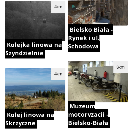
4km
Bielsko Biała -
Rynek i ul.
Kolejka linowa na
Schodowa
Szyndzielnie
8km
4km
Muzeum
motoryzacji -
Kolej linowa na
Bielsko-Biała
Skrzyczne