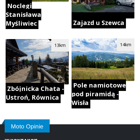
Noclegi
Stanisława
Zajazd u Szewca
Myśliwiec
14km
13km
Pole namiotowe
Zbójnicka Chata -
pod piramidą -
Ustroń, Równica
Wisła
Moto Opinie