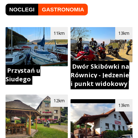
NOCLEGI
GASTRONOMIA
11km
13km
Dwór Skibówki na
Przystań u
Równicy - Jedzenie
Siudego
i punkt widokowy
12km
13km