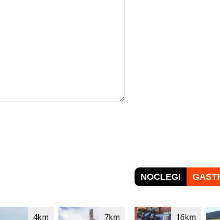
NOCLEGI
GAST
4km
7km
16km