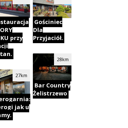
stauracja
Gościniec
PORY
Dla
KU przy
Przyjaciół.
cji
tan.
28km
27km
Bar Country
Żelistrzewo
erogarnia:
erogi jak u
my.