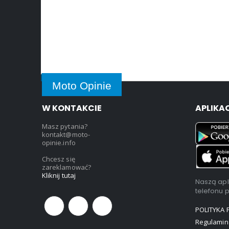
Moto Opinie
W KONTAKCIE
APLIKA
Masz pytania?
kontakt@moto-
opinie.info
Chcesz się
zareklamować?
Kliknij tutaj
Naszą apl
telefonu 
POLITYKA
Regulamin