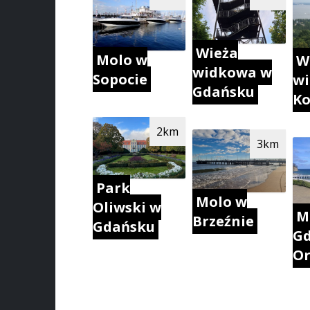
Wieża
Molo w
W
widkowa w
Sopocie
w
Gdańsku
Ko
2km
3km
Park
Molo w
Oliwski w
M
Brzeźnie
Gdańsku
Gd
Or