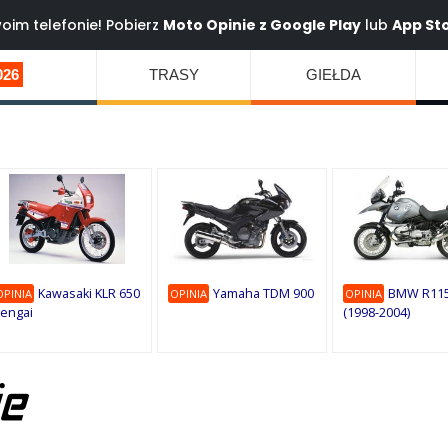
oim telefonie! Pobierz
Moto Opinie z
Google Play
lub
App St
026
TRASY
GIEŁDA
Kawasaki KLR 650
Yamaha TDM 900
BMW R115
OPINIA
OPINIA
OPINIA
engai
(1998-2004)