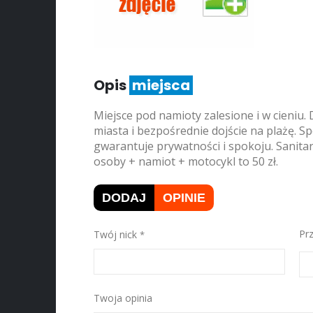
Opis
miejsca
Miejsce pod namioty zalesione i w cieniu.
miasta i bezpośrednie dojście na plażę. Spo
gwarantuje prywatności i spokoju. Sanitari
osoby + namiot + motocykl to 50 zł.
DODAJ
OPINIE
Twój nick
Pr
Twoja opinia