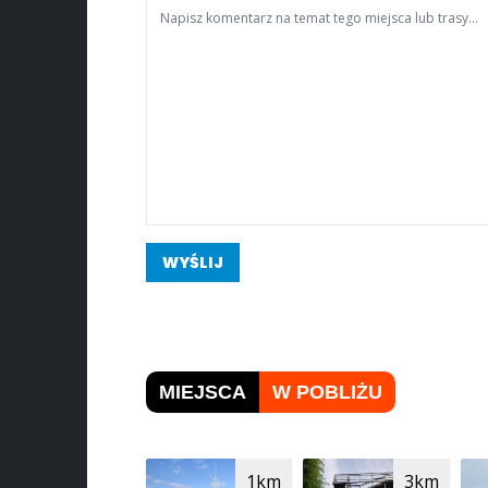
WYŚLIJ
MIEJSCA
W POBLIŻU
1km
3km