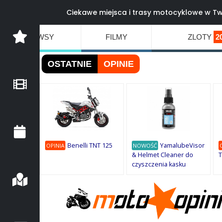
Ciekawe miejsca i trasy motocyklowe w Tw
NEWSY
FILMY
ZLOTY
2
OSTATNIE
OPINIE
Benelli TNT 125
YamalubeVisor
OPINIA
NOWOŚĆ
& Helmet Cleaner do
T
czyszczenia kasku