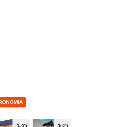
RONOMIA
26km
28km