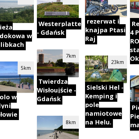
rezerwat i
Westerplatte
Re
ieża
knajpa Ptasi
- Gdańsk
4 
idokowa w
Raj
RO
libkach
sta
7km
Ok
23km
5km
Twierdza
Sielski Hel -
Wisłoujście -
Kemping i
olo w
Gdańsk
pole
yni
Pi
namiotowe
łowie
Pi
na Helu.
8km
ma