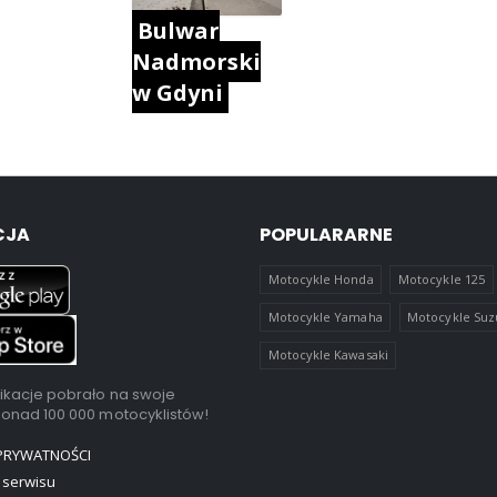
Bulwar
Nadmorski
w Gdyni
CJA
POPULARARNE
Motocykle Honda
Motocykle 125
Motocykle Yamaha
Motocykle Suz
Motocykle Kawasaki
ikacje pobrało na swoje
ponad 100 000 motocyklistów!
 PRYWATNOŚCI
 serwisu