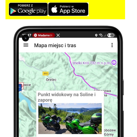
Wiecho - gość
– 08-21-2022, 23:45:19
Super miejsce, miałem okazję być tam za
poprzedniego właściciela i obecnego.
Nowy właściciel to człowiek otwarty na
.motocyklistów wieczorami organizuje
ognisko przy ,którym można posiedzieć i
przesmażyć kiełbaski, poza tym jest też
możliwość zamówienia smacznych
posiłków przygotowywanych przez
właściciela zwanego MUMINKIEM, Teren
stworzony do turystyki motocyklowej..J
Wiecho - gość
– 08-21-2022, 23:45:19
Super miejsce, miałem okazję być tam za
poprzedniego właściciela i obecnego.
Nowy właściciel to człowiek otwarty na
.motocyklistów wieczorami organizuje