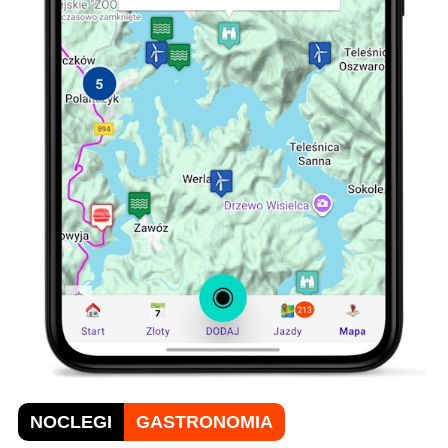
ognisko przy ,którym można posiedzieć i
przesmażyć kiełbaski, poza tym jest też
możliwość zamówienia smacznych
posiłków przygotowywanych przez
właściciela zwanego MUMINKIEM, Teren
stworzony do turystyki motocyklowej..J
Kolczyk - gość
– 07-20-2022, 16:14:43
Byłem dziś miejsce się nie zmieniło tylko
nazwa Motocyklowa Strefa Bieszczady
nowy właściciel jak dla mnie spoko gość
próbujcie to rozkręcić ale odkąd poszła
fama ze zmienili miejsce nie jest łatwo.
Jeśli chodzi o klimat to tworzą go
motocykliści jaki stworzymy taki będzie
właściciel może dać tylko możliwość . W
ta sobotę 23 07 ma być tam koncert wiec
NOCLEGI
GASTRONOMIA
myśle ze można by było wprowadzić