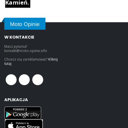
Kamień.
Agata - gość
– 03-13-2022, 10:40:40
Moto Opinie
Również zgadzam się z opinią
przedmówcy. Byłam i musze stwierdzić,
W KONTAKCIE
że są lepsze ośrodki niż ten dla
motocyklistów. Nie spodobało mi się
Masz pytania?
zachowanie właściciela i niestety ostatni
kontakt@moto-opinie.info
raz tam byłam.
Chcesz się zareklamować?
Kliknij
tutaj
Daro - gość
– 01-08-2022, 13:19:40
Niestety Klimat i miejsce nieprzyjazne
motocyklistom. Potwierdzam
APLIKACJA
wcześniejszą opinię. Byłem jesienią 2021 i
totalne rozczarowanie niestety.