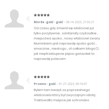
Morda -gość - gość
– 06-14-2023, 21:03:21
Od czasu gdy zmienił się właściciel już
tylko pozytywnie , sanitariaty czyściutkie ,
miejscówa spoko , nowy właściciel zwany
Muminkiem jest naprawdę spoko gość ,
smacznie , niedrogo , ot całkiem błogo🙂,
jak nieptrzebujecie pięciu gwiazdek to
naprawdę polecam.
Przemo - gość
– 01-27-2023, 09:18:07
Byłem tam kiedyś za poprzedniego
właściciela który był zwyczajnym idiotą.
Traktowałto miejsce jak schronisko
geriatryczne licząc że motocykliści kładą