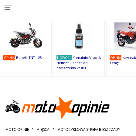
10
10
10
10
8
7
1
9
9
9
OSTATNIE
OPINIE
Benelli TNT 125
YamalubeVisor &
Kawasak
OPINIA
NOWOŚĆ
OPINIA
Helmet Cleaner do
Tengai
czyszczenia kasku
MOTO OPINIE
MIEJSCA
MOTOCYKLOWA STREFA BIESZCZADY