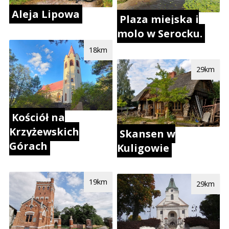
Aleja Lipowa
Plaza miejska i
molo w Serocku.
18km
29km
Kościół na
Krzyżewskich
Skansen w
Górach
Kuligowie
19km
29km