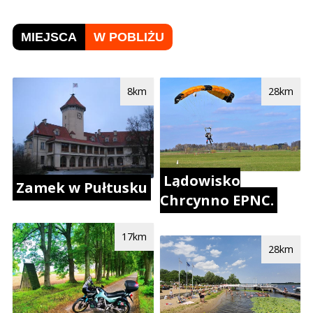
MIEJSCA
W POBLIŻU
8km
28km
Lądowisko
Zamek w Pułtusku
Chrcynno EPNC.
17km
28km