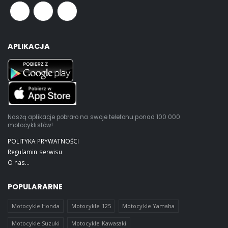
APLIKACJA
Naszą aplikacje pobrało na swoje telefonu ponad 100 000
motocyklistów!
POLITYKA PRYWATNOŚCI
Regulamin serwisu
O nas...
POPULARARNE
Motocykle Honda
Motocykle 125
Motocykle Yamaha
Motocykle Suzuki
Motocykle Kawasaki