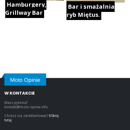
Hamburgery,
Bar i smażalnia
Grillway Bar
ryb Miętus.
Moto Opinie
W KONTAKCIE
Masz pytania?
kontakt@moto-opinie.info
Chcesz się zareklamować?
Kliknij
tutaj