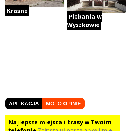
Krasne
Plebania w
Wyszkowie
APLIKACJA
MOTO OPINIE
Najlepsze miejsca i trasy w Twoim
telefonie
Zainstaluj naszą apkę i miej