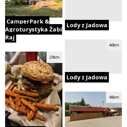
CamperPark &
Lody z Jadowa
Agroturystyka Żabi
Raj
46km
29km
Lody z Jadowa
48km