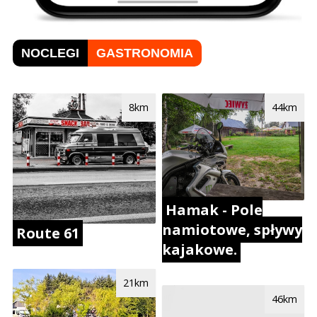
NOCLEGI
GASTRONOMIA
8km
44km
Hamak - Pole
namiotowe, spływy
Route 61
kajakowe.
21km
46km