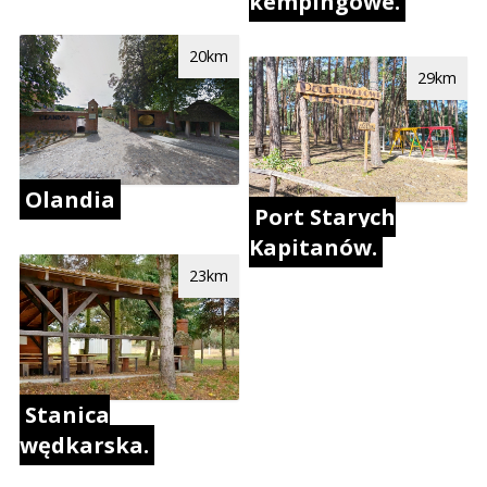
kempingowe.
20km
29km
Olandia
Port Starych
Kapitanów.
23km
Stanica
wędkarska.