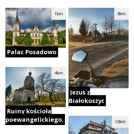
1km
9km
Palac Posadowo
4km
Jezus z
Białokoszyc
Ruiny kościoła
poewangelickiego.
10km