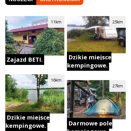
11km
25km
Dzikie miejsce
Zajazd BETI.
kempingowe.
16km
27km
Dzikie miejsce
Darmowe pole
kempingowe.