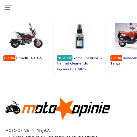
10
10
10
10
8
7
1
9
9
9
OSTATNIE
OPINIE
Benelli TNT 125
YamalubeVisor &
Kawasak
OPINIA
NOWOŚĆ
OPINIA
Helmet Cleaner do
Tengai
czyszczenia kasku
MOTO OPINIE
MIEJSCA