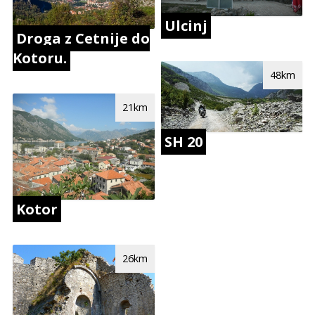
Ulcinj
Droga z Cetnije do
Kotoru.
48km
21km
SH 20
Kotor
26km