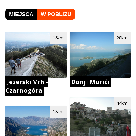
MIEJSCA
W POBLIŻU
16km
28km
Jezerski Vrh -
Donji Murići
Czarnogóra
44km
18km