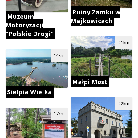
Ruiny Zamku w
Muzeum
Majkowicach
Motoryzacji
"Polskie Drogi"
21km
14km
Małpi Most
Sielpia Wielka
22km
17km