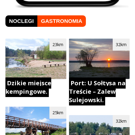
NOCLEGI
GASTRONOMIA
23km
32km
Port: U Sołtysa na
Dzikie miejsce
Treście – Zalew
kempingowe.
Sulejowski.
25km
32km