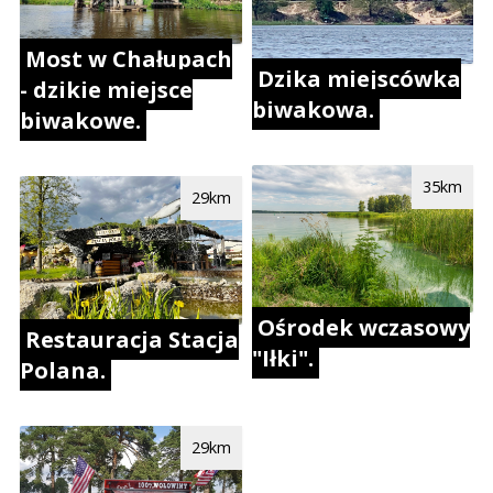
Most w Chałupach
Dzika miejscówka
- dzikie miejsce
biwakowa.
biwakowe.
35km
29km
Ośrodek wczasowy
Restauracja Stacja
"Iłki".
Polana.
29km