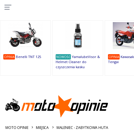
10
10
10
10
8
7
1
9
9
9
OSTATNIE
OPINIE
Benelli TNT 125
YamalubeVisor &
Kawasak
OPINIA
NOWOŚĆ
OPINIA
Helmet Cleaner do
Tengai
czyszczenia kasku
MOTO OPINIE
MIEJSCA
MALENIEC - ZABYTKOWA HUTA