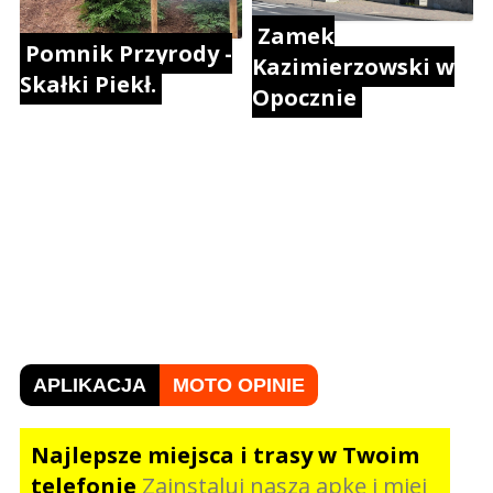
Zamek
Pomnik Przyrody -
Kazimierzowski w
Skałki Piekł.
Opocznie
APLIKACJA
MOTO OPINIE
Najlepsze miejsca i trasy w Twoim
telefonie
Zainstaluj naszą apkę i miej