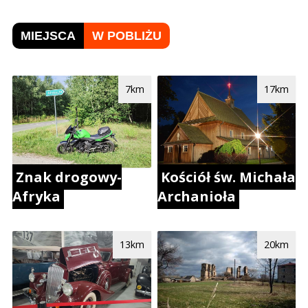
MIEJSCA
W POBLIŻU
7km
17km
Kościół św. Michała
Znak drogowy-
Archanioła
Afryka
20km
13km