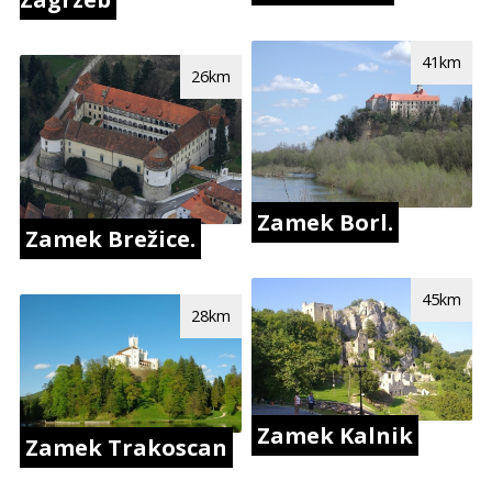
41km
26km
Zamek Borl.
Zamek Brežice.
45km
28km
Zamek Kalnik
Zamek Trakoscan