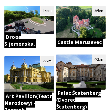
14km
36km
Droga
Castle Marusevec
Sljemenska.
40km
22km
Pałac Štatenberg
Art Pavilion(Teatr
(Dvorec
Narodowy) -
Štatenberg)
Zagrzeb