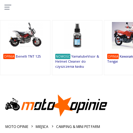
10
10
10
10
8
7
1
9
9
9
OSTATNIE
OPINIE
Benelli TNT 125
YamalubeVisor &
Kawasak
OPINIA
NOWOŚĆ
OPINIA
Helmet Cleaner do
Tengai
czyszczenia kasku
MOTO OPINIE
MIEJSCA
CAMPING & MINI PET FARM