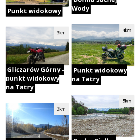
Wody
Punkt widokowy
4km
3km
Gliczarów Górny -
Punkt widokowy
punkt widokowy
na Tatry
na Tatry
5km
3km