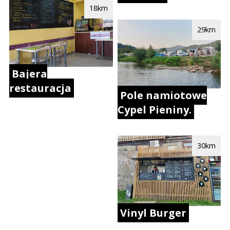
18km
29km
Bajera
restauracja
Pole namiotowe
Cypel Pieniny.
30km
Vinyl Burger