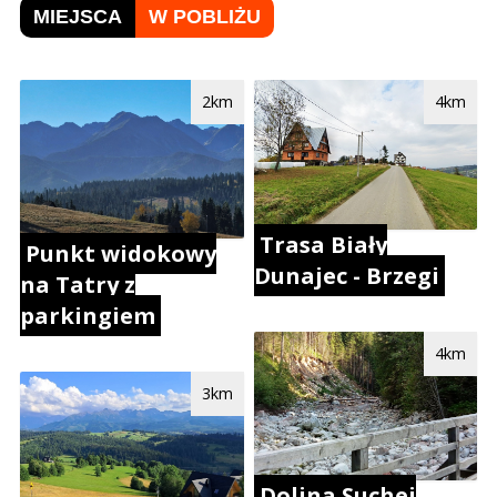
MIEJSCA
W POBLIŻU
2km
4km
Trasa Biały
Punkt widokowy
Dunajec - Brzegi
na Tatry z
parkingiem
4km
3km
Dolina Suchej