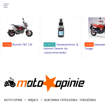
10
10
10
10
8
7
1
9
9
9
OSTATNIE
OPINIE
Benelli TNT 125
YamalubeVisor &
Kawasak
OPINIA
NOWOŚĆ
OPINIA
Helmet Cleaner do
Tengai
czyszczenia kasku
MOTO OPINIE
MIEJSCA
BUKOWINA TATRZAŃSKA - TARASÓWKA