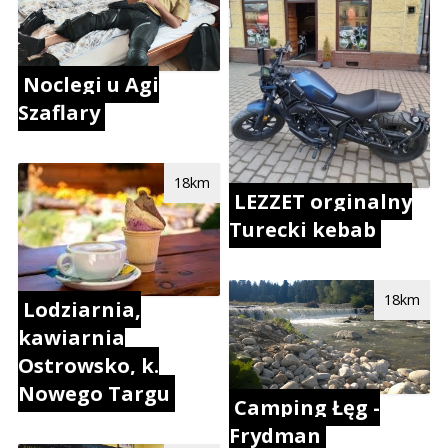
Noclegi u Agi
Szaflary
18km
LEZZET orginalny
Turecki kebab
18km
Lodziarnia,
kawiarnia
Ostrowsko, k.
Nowego Targu
Camping Łęg -
Frydman