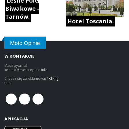
Leśne Pole
Biwakowe -
Tarnów.
Hotel Toscania.
Moto Opinie
W KONTAKCIE
Masz pytania?
kontakt@moto-opinie.info
Chcesz się zareklamować?
Kliknij
tutaj
APLIKACJA