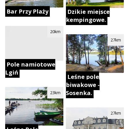
Bar Przy Plaży
Dzikie miejsce
kempingowe.
20km
27km
Pole namiotowe
Lgiń
Leśne pole
biwakowe -
Sosenka.
23km
27km