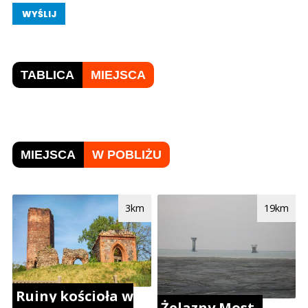
WYŚLIJ
TABLICA
MIEJSCA
MIEJSCA
W POBLIŻU
3km
19km
Ruiny kościoła w
Żelazny Most -