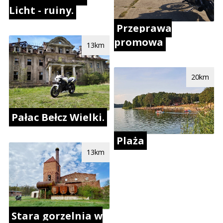
Licht - ruiny.
Przeprawa
promowa
13km
20km
Pałac Bełcz Wielki.
Plaża
13km
Stara gorzelnia w