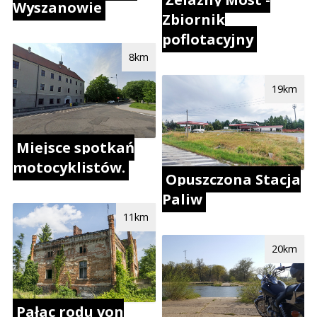
Wyszanowie
Zbiornik
poflotacyjny
8km
19km
Miejsce spotkań
motocyklistów.
Opuszczona Stacja
Paliw
11km
20km
Pałac rodu von