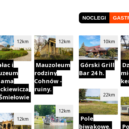
NOCLEGI
GAST
12km
12km
10km
łac i
Mauzoleum
Górski Grill
Dz
uzeum
rodziny
Bar 24 h.
mi
dama
Cohnów -
ke
ckiewicza
ruiny.
22km
Śmiełowie
12km
Pole
12km
biwakowe.
Po