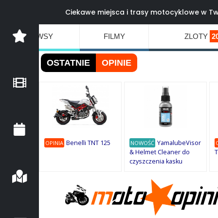
Ciekawe miejsca i trasy motocyklowe w Tw
NEWSY
FILMY
ZLOTY
2
OSTATNIE
OPINIE
Benelli TNT 125
YamalubeVisor
OPINIA
NOWOŚĆ
& Helmet Cleaner do
T
czyszczenia kasku