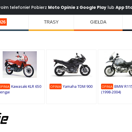
oim telefonie! Pobierz
Moto Opinie z
Google Play
lub
App St
026
TRASY
GIEŁDA
Kawasaki KLR 650
Yamaha TDM 900
BMW R115
OPINIA
OPINIA
OPINIA
engai
(1998-2004)