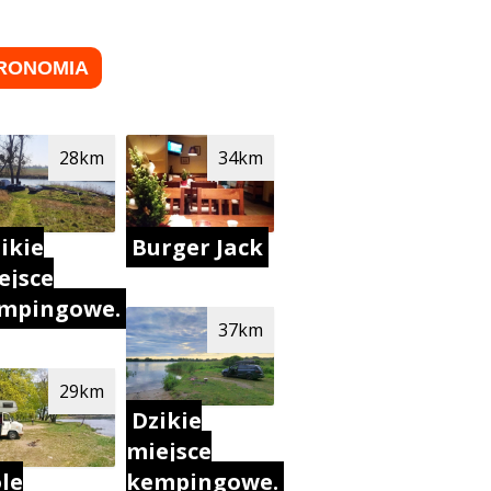
RONOMIA
28km
34km
ikie
Burger Jack
ejsce
mpingowe.
37km
29km
Dzikie
miejsce
le
kempingowe.