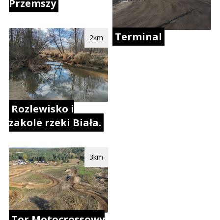
Przemszy
Terminal
2km
Rozlewisko i
zakole rzeki Biała.
3km
Tor Motocrossowy