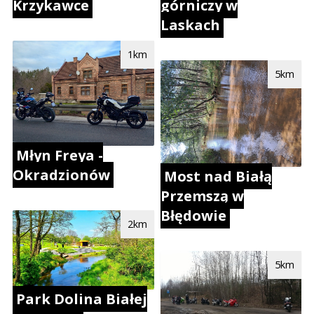
Krzykawce
górniczy w
Laskach
1km
5km
Młyn Freya -
Okradzionów
Most nad Białą
Przemszą w
Błędowie
2km
5km
Park Dolina Białej