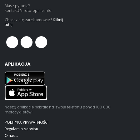
Masz pytania?
kontakt@moto-opinie.info
Chcesz się zareklamować?
Kliknij
tutaj
APLIKACJA
Naszą aplikacje pobrało na swoje telefonu ponad 100 000
motocyklistów!
POLITYKA PRYWATNOŚCI
Regulamin serwisu
O nas...