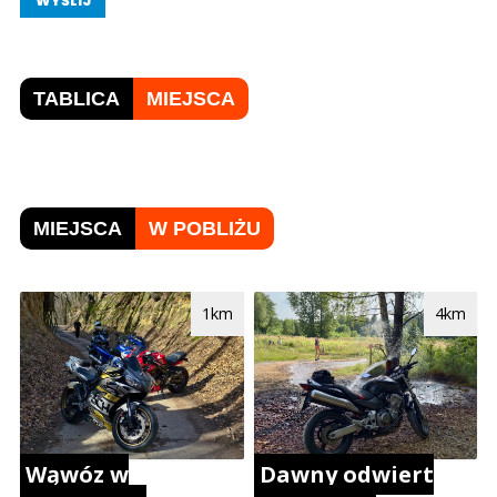
WYŚLIJ
TABLICA
MIEJSCA
MIEJSCA
W POBLIŻU
1km
4km
Wąwóz w
Dawny odwiert