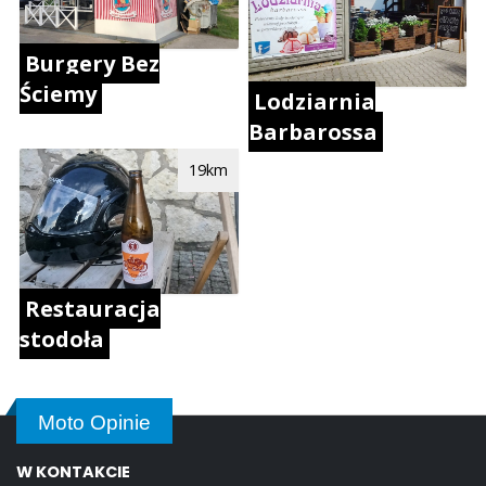
Burgery Bez
Ściemy
Lodziarnia
Barbarossa
19km
Restauracja
stodoła
Moto Opinie
W KONTAKCIE