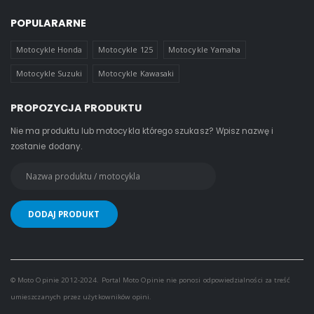
POPULARARNE
Motocykle Honda
Motocykle 125
Motocykle Yamaha
Motocykle Suzuki
Motocykle Kawasaki
PROPOZYCJA PRODUKTU
Nie ma produktu lub motocykla którego szukasz? Wpisz nazwę i
zostanie dodany.
© Moto Opinie 2012-2024. Portal Moto Opinie nie ponosi odpowiedzialności za treść
umieszczanych przez użytkowników opini.