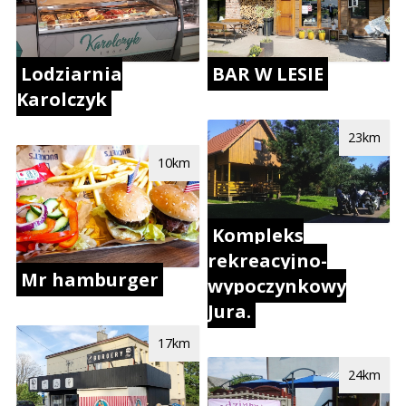
Lodziarnia
BAR W LESIE
Karolczyk
23km
10km
Kompleks
rekreacyjno-
Mr hamburger
wypoczynkowy
Jura.
17km
24km