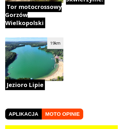
Tor motocrossowy
Gorzów
Wielkopolski
19km
Jezioro Lipie
APLIKACJA
MOTO OPINIE