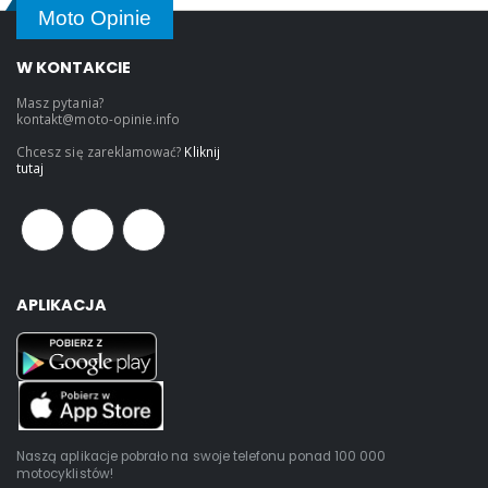
Moto Opinie
W KONTAKCIE
Masz pytania?
kontakt@moto-opinie.info
Chcesz się zareklamować?
Kliknij
tutaj
APLIKACJA
Naszą aplikacje pobrało na swoje telefonu ponad 100 000
motocyklistów!