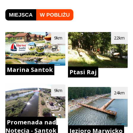
MIEJSCA
W POBLIŻU
9km
22km
Marina Santok
Ptasi Raj
9km
24km
Promenada nad
Notecią - Santok
Jezioro Marwicko