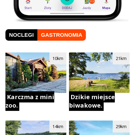
NOCLEGI
GASTRONOMIA
10km
21km
Karczma z mini
Dzikie miejsce
zoo.
biwakowe.
14km
29km