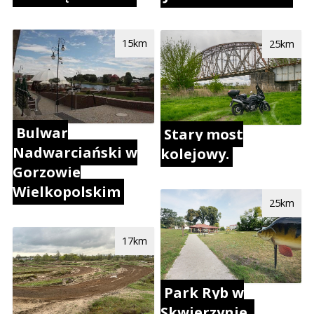
15km
25km
Bulwar
Stary most
Nadwarciański w
kolejowy.
Gorzowie
Wielkopolskim
25km
17km
Park Ryb w
Skwierzynie.