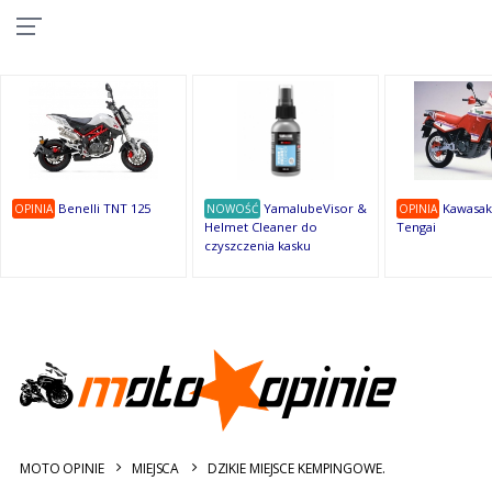
10
10
10
10
8
7
1
9
9
9
OSTATNIE
OPINIE
Benelli TNT 125
YamalubeVisor &
Kawasak
OPINIA
NOWOŚĆ
OPINIA
Helmet Cleaner do
Tengai
czyszczenia kasku
MOTO OPINIE
MIEJSCA
DZIKIE MIEJSCE KEMPINGOWE.