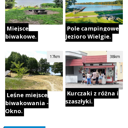
Miejsce
Pole campingowe
biwakowe.
Jezioro Wielgie.
17km
38km
Kurczaki z różna i
Leśne miejsce
szaszłyki.
biwakowania -
Okno.