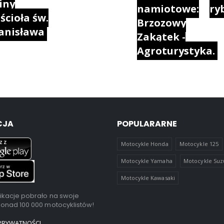
iny
namiotowe:
ryb
ścioła św.
Brzozowy
anisława
Zakątek -
Agroturystyka.
CJA
POPULARARNE
Motocykle Honda
Motocykle 125
Motocykle Yamaha
Motocykle Suz
Motocykle Kawasaki
ikacje pobrało na swoje
ponad 100 000 motocyklistów!
 PRYWATNOŚCI