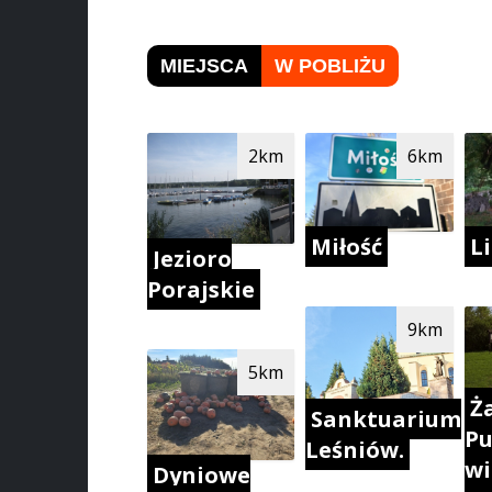
MIEJSCA
W POBLIŻU
2km
6km
L
Miłość
Jezioro
Porajskie
9km
5km
Ża
Sanktuarium
P
Leśniów.
wi
Dyniowe