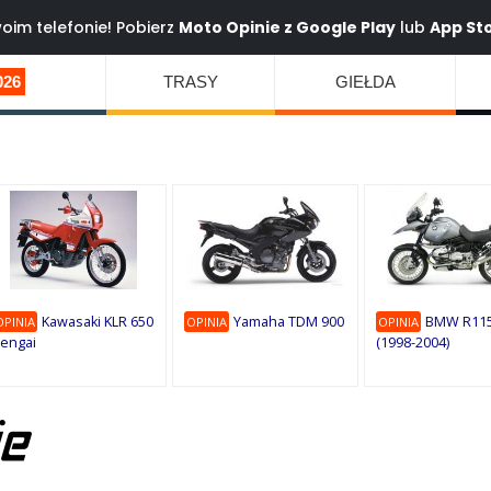
oim telefonie! Pobierz
Moto Opinie z
Google Play
lub
App St
026
TRASY
GIEŁDA
Kawasaki KLR 650
Yamaha TDM 900
BMW R115
OPINIA
OPINIA
OPINIA
engai
(1998-2004)