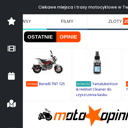
Ciekawe miejsca i trasy motocyklowe w Tw
NEWSY
FILMY
ZLOTY
2
OSTATNIE
OPINIE
Benelli TNT 125
YamalubeVisor
OPINIA
NOWOŚĆ
& Helmet Cleaner do
T
czyszczenia kasku