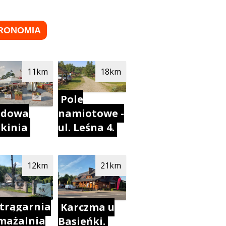
RONOMIA
11km
18km
Pole
odowa
namiotowe -
skinia
ul. Leśna 4.
12km
21km
trągarnia
Karczma u
smażalnia
Basieńki.