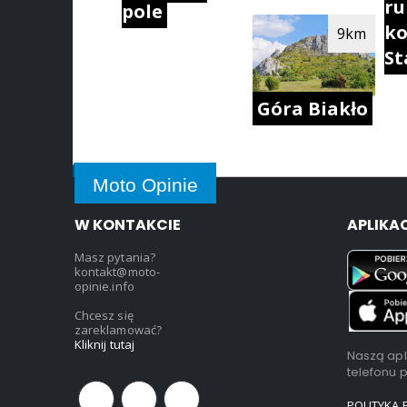
ru
pole
ko
9km
St
Góra Biakło
Moto Opinie
W KONTAKCIE
APLIKA
Masz pytania?
kontakt@moto-
opinie.info
Chcesz się
zareklamować?
Kliknij tutaj
Naszą apl
telefonu 
POLITYKA