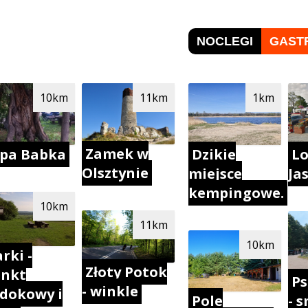
NOCLEGI
GAST
10km
11km
1km
Zamek w
ipa Babka
Dzikie
L
Olsztynie
miejsce
Ja
kempingowe.
10km
11km
10km
rki -
Złoty Potok
unkt
Ps
- winkle
dokowy i
Pole
- 