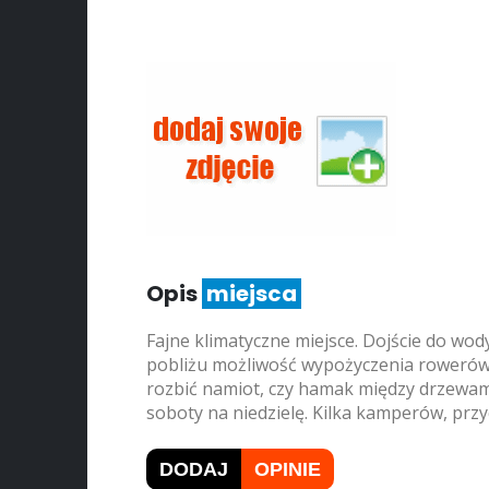
Opis
miejsca
Fajne klimatyczne miejsce. Dojście do wod
pobliżu możliwość wypożyczenia roweró
rozbić namiot, czy hamak między drzewam
soboty na niedzielę. Kilka kamperów, prz
DODAJ
OPINIE