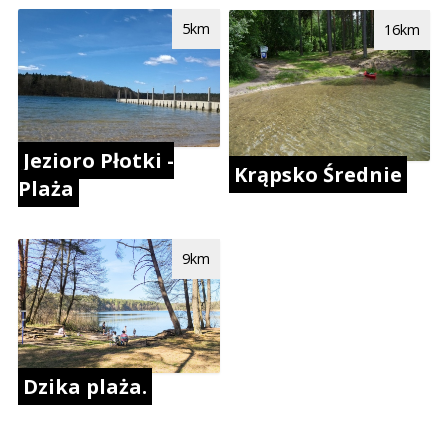
5km
16km
Jezioro Płotki -
Krąpsko Średnie
Plaża
9km
Dzika plaża.