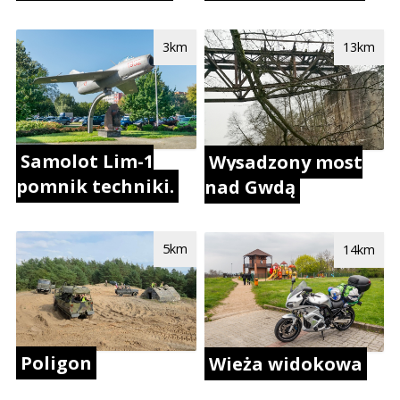
3km
13km
Samolot Lim-1
Wysadzony most
pomnik techniki.
nad Gwdą
5km
14km
Poligon
Wieża widokowa