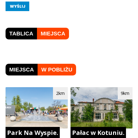
WYŚLIJ
TABLICA
MIEJSCA
MIEJSCA
W POBLIŻU
2km
9km
Park Na Wyspie.
Pałac w Kotuniu.