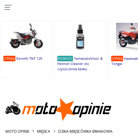
10
10
10
10
8
7
1
9
9
9
OSTATNIE
OPINIE
Benelli TNT 125
YamalubeVisor &
Kawasak
OPINIA
NOWOŚĆ
OPINIA
Helmet Cleaner do
Tengai
czyszczenia kasku
MOTO OPINIE
MIEJSCA
DZIKA MIEJSCÓWKA BIWAKOWA.