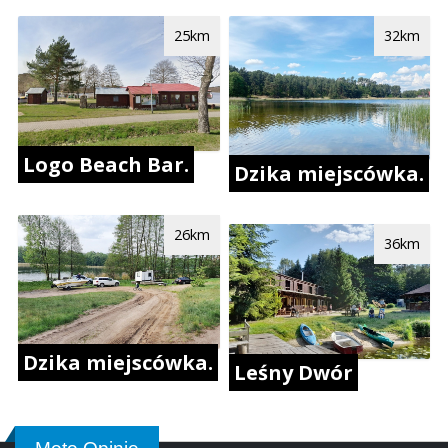
25km
32km
Logo Beach Bar.
Dzika miejscówka.
26km
36km
Dzika miejscówka.
Leśny Dwór