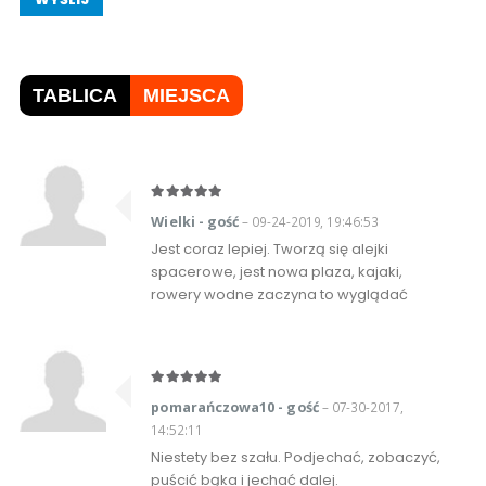
TABLICA
MIEJSCA
Wielki - gość
– 09-24-2019, 19:46:53
Jest coraz lepiej. Tworzą się alejki
spacerowe, jest nowa plaza, kajaki,
rowery wodne zaczyna to wyglądać
pomarańczowa10 - gość
– 07-30-2017,
14:52:11
Niestety bez szału. Podjechać, zobaczyć,
puścić bąka i jechać dalej.