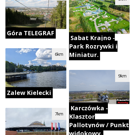
Góra TELEGRAF
Sabat Krajno -
Park Rozrywki i
Miniatur.
6km
9km
Zalew Kielecki
Karczówka -
7km
Klasztor
Pallotynów / Punkt
widokowy.