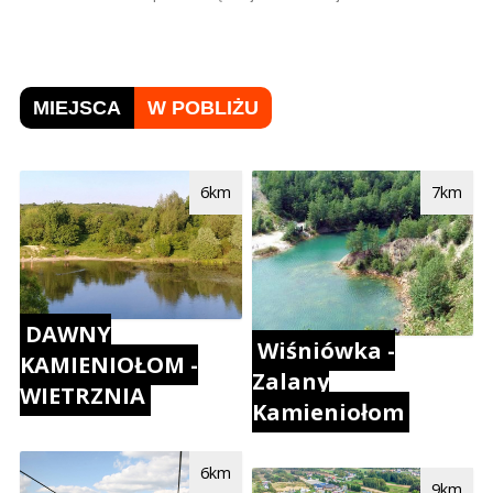
MIEJSCA
W POBLIŻU
6km
7km
DAWNY
Wiśniówka -
KAMIENIOŁOM -
Zalany
WIETRZNIA
Kamieniołom
6km
9km