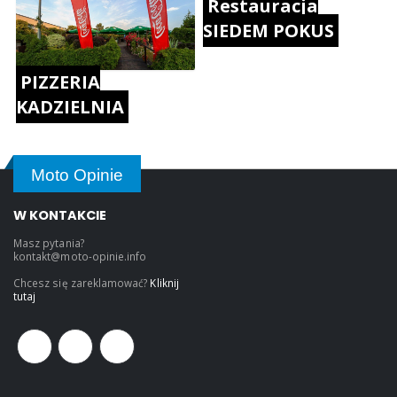
Restauracja
SIEDEM POKUS
PIZZERIA
KADZIELNIA
Moto Opinie
W KONTAKCIE
Masz pytania?
kontakt@moto-opinie.info
Chcesz się zareklamować?
Kliknij
tutaj