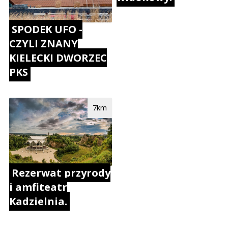
SPODEK UFO -
CZYLI ZNANY
KIELECKI DWORZEC
PKS
7km
Rezerwat przyrody
i amfiteatr
Kadzielnia.