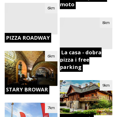
moto
6km
8km
PIZZA ROADWAY
La casa - dobra
6km
pizza i free
parking
9km
STARY BROWAR
7km