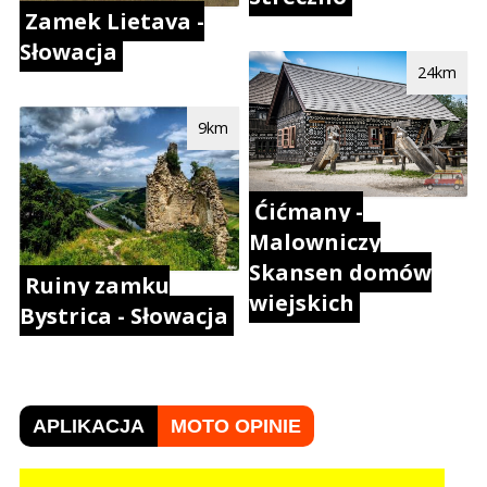
Zamek Lietava -
Słowacja
24km
9km
Ćićmany -
Malowniczy
Skansen domów
Ruiny zamku
wiejskich
Bystrica - Słowacja
APLIKACJA
MOTO OPINIE