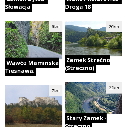
Droga 18
Słowacja
20km
6km
Zamek Strečno
Wąwóz Maminska
(Streczno)
Tiesnawa.
22km
7km
Stary Zamek -
Streczno