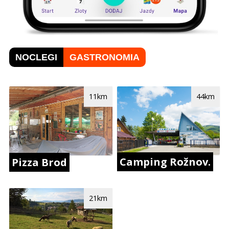
NOCLEGI
GASTRONOMIA
11km
44km
Camping Rožnov.
Pizza Brod
21km