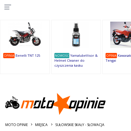
10
10
10
10
8
7
1
9
9
9
OSTATNIE
OPINIE
Benelli TNT 125
YamalubeVisor &
Kawasak
OPINIA
NOWOŚĆ
OPINIA
Helmet Cleaner do
Tengai
czyszczenia kasku
MOTO OPINIE
MIEJSCA
SUŁOWSKIE SKAŁY - SŁOWACJA