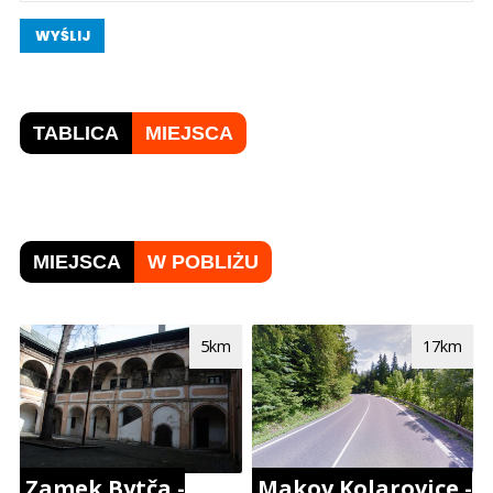
WYŚLIJ
TABLICA
MIEJSCA
MIEJSCA
W POBLIŻU
5km
17km
Makov Kolarovice -
Zamek Bytča -