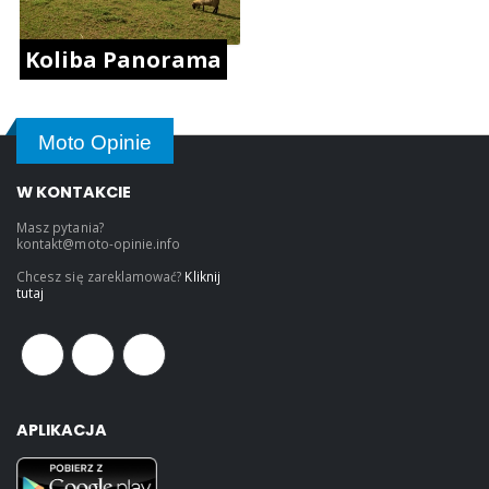
Koliba Panorama
Moto Opinie
W KONTAKCIE
Masz pytania?
kontakt@moto-opinie.info
Chcesz się zareklamować?
Kliknij
tutaj
APLIKACJA