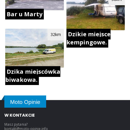
Bar u Marty
Dzikie miejsce
32km
kempingowe.
Dzika miejscówka
biwakowa.
Moto Opinie
W KONTAKCIE
Masz pytania?
kontakt@moto-opinie.info