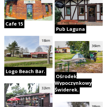
Cafe 15
Pub Laguna
18km
36km
Logo Beach Bar.
Ośrodek
Wypoczynkowy
32km
Świderek.
38km