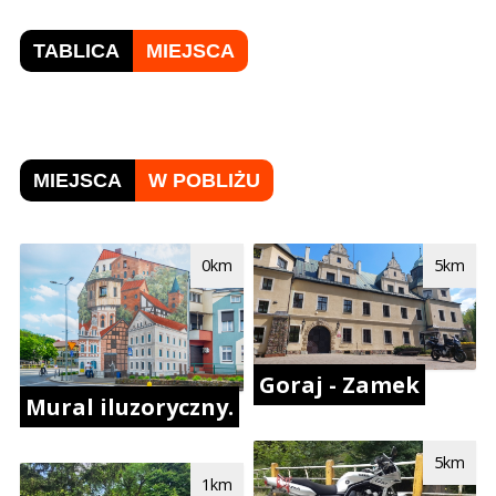
TABLICA
MIEJSCA
MIEJSCA
W POBLIŻU
0km
5km
Goraj - Zamek
Mural iluzoryczny.
5km
1km