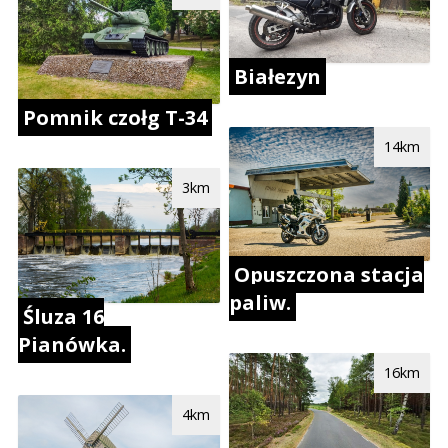
Białezyn
Pomnik czołg T-34
14km
3km
Opuszczona stacja
paliw.
Śluza 16
Pianówka.
16km
4km