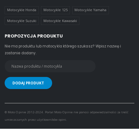
Motocykle Honda
Motocykle 125
Motocykle Yamaha
Motocykle Suzuki
Motocykle Kawasaki
PROPOZYCJA PRODUKTU
Nie ma produktu lub motocykla którego szukasz? Wpisz nazwę i
zostanie dodany.
© Moto Opinie 2012-2024. Portal Moto Opinie nie ponosi odpowiedzialności za treść
umieszczanych przez użytkowników opini.