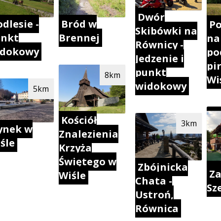
Dwór
Bród w
dlesie -
Po
Skibówki na
Brennej
unkt
na
Równicy -
idokowy
po
Jedzenie i
pi
punkt
8km
Wi
widokowy
5km
Kościół
3km
ynek w
Znalezienia
śle
Krzyża
Świętego w
Zbójnicka
Za
Wiśle
Chata -
Sz
Ustroń,
Równica