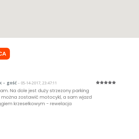
CA
 - gość
– 05-14-2017, 23:47:11
am. Na dole jest duży strzezony parking
e można zostawić motocykl, a sam wjazd
ągiem krzesełkowym - rewelacja