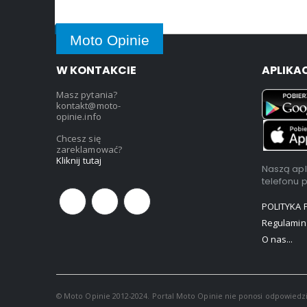
Moto Opinie
W KONTAKCIE
APLIKA
Masz pytania?
kontakt@moto-
opinie.info
Chcesz się
zareklamować?
Kliknij tutaj
Naszą apl
telefonu 
POLITYKA
Regulamin
O nas...
© Moto Opinie 2012-2024. Portal Moto Opinie nie ponosi odpowiedzi