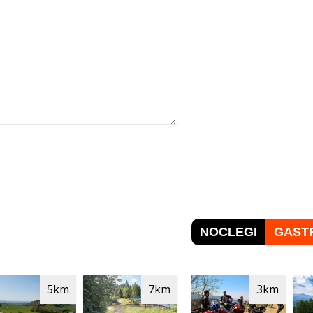
NOCLEGI
GAST
5km
7km
3km