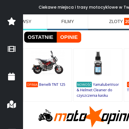
Ciekawe miejsca i trasy motocyklowe w Tw
NEWSY
FILMY
ZLOTY
2
OSTATNIE
OPINIE
Benelli TNT 125
YamalubeVisor
OPINIA
NOWOŚĆ
& Helmet Cleaner do
T
czyszczenia kasku