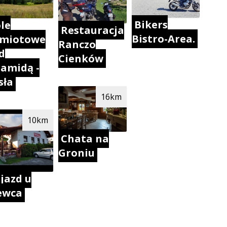
Bikers
le
Restauracja
Bistro-Area.
miotowe
Ranczo
d
Cienków
ramidą -
sła
16km
10km
Chata na
Groniu
jazd u
ewca