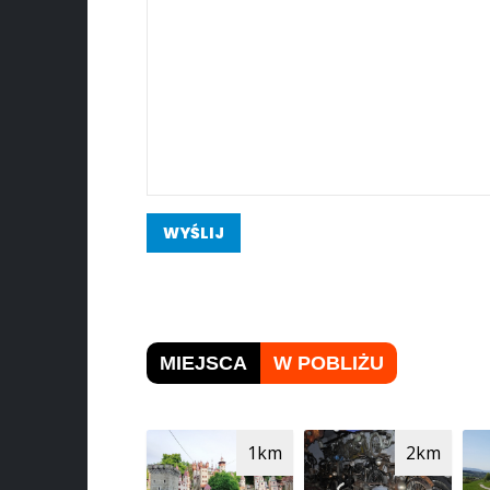
WYŚLIJ
MIEJSCA
W POBLIŻU
1km
2km