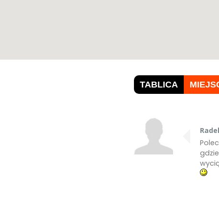
TABLICA
MIEJS
Radek
Polec
gdzi
wyci