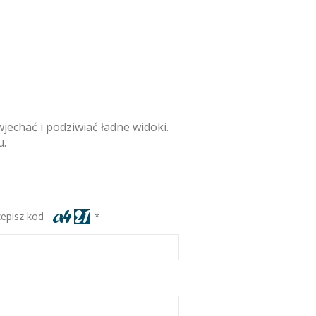
jechać i podziwiać ładne widoki.
u.
zepisz kod