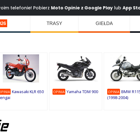
oim telefonie! Pobierz
Moto Opinie z
Google Play
lub
App St
026
TRASY
GIEŁDA
Kawasaki KLR 650
Yamaha TDM 900
BMW R115
OPINIA
OPINIA
OPINIA
engai
(1998-2004)