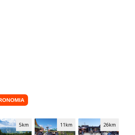
RONOMIA
5km
11km
26km