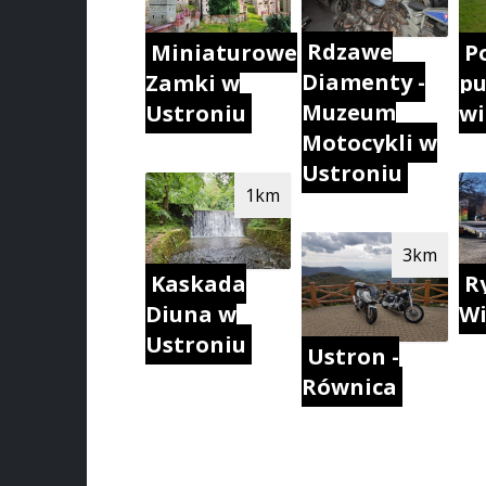
Rdzawe
Miniaturowe
Po
Diamenty -
Zamki w
p
Muzeum
Ustroniu
w
Motocykli w
Ustroniu
1km
3km
Kaskada
R
Diuna w
Wi
Ustroniu
Ustron -
Równica