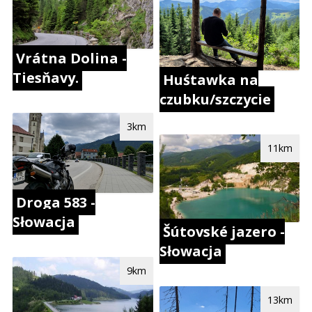
Vrátna Dolina -
Tiesňavy.
Huśtawka na
czubku/szczycie
3km
11km
Droga 583 -
Słowacja
Šútovské jazero -
Słowacja
9km
13km