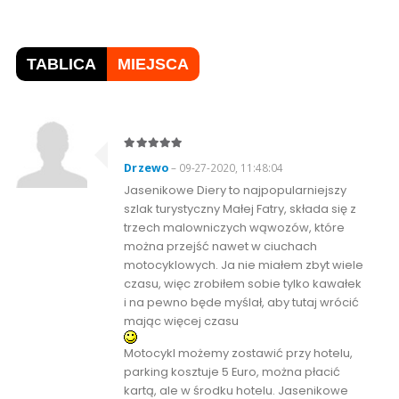
TABLICA
MIEJSCA
Drzewo
– 09-27-2020, 11:48:04
Jasenikowe Diery to najpopularniejszy
szlak turystyczny Małej Fatry, składa się z
trzech malowniczych wąwozów, które
można przejść nawet w ciuchach
motocyklowych. Ja nie miałem zbyt wiele
czasu, więc zrobiłem sobie tylko kawałek
i na pewno będe myślał, aby tutaj wrócić
mając więcej czasu
Motocykl możemy zostawić przy hotelu,
parking kosztuje 5 Euro, można płacić
kartą, ale w środku hotelu. Jasenikowe