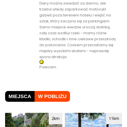
Diery można zwiedzić za darmo, ale
trzeba wtedy zaparkować motocykl
gdzieś poza terenem hotelu i wejść na
szlak, który zaczyna się za parkingiem.
Samo miejsce wiedzie uroczą dolinką,
cały czas wzdłuż rzeki - mamy różne
kładki, schodki i inne ciekawe przeszkody
do pokonania. Czasem przeciskamy się
między wysokimi skałami - naprawdę
spora atrakcja
Polecam.
MIEJSCA
W POBLIŻU
2km
11km