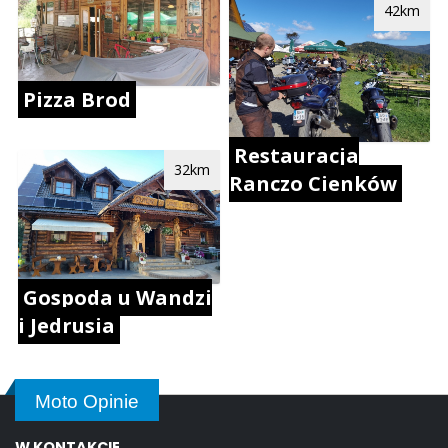
42km
Pizza Brod
Restauracja
32km
Ranczo Cienków
Gospoda u Wandzi
i Jedrusia
Moto Opinie
W KONTAKCIE