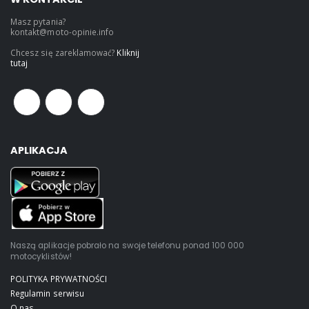
Masz pytania?
kontakt@moto-opinie.info
Chcesz się zareklamować?
Kliknij
tutaj
APLIKACJA
Naszą aplikacje pobrało na swoje telefonu ponad 100 000
motocyklistów!
POLITYKA PRYWATNOŚCI
Regulamin serwisu
O nas...