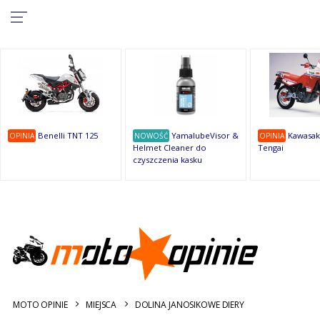
10
10
10
10
8
7
1
9
9
9
OSTATNIE
OPINIE
Benelli TNT 125
YamalubeVisor &
Kawasak
OPINIA
NOWOŚĆ
OPINIA
Helmet Cleaner do
Tengai
czyszczenia kasku
MOTO OPINIE
MIEJSCA
DOLINA JANOSIKOWE DIERY