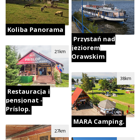
Koliba Panorama
Przystań nad
jeziorem
21km
Orawskim
38km
Restauracja i
pensjonat -
Príslop.
MARA Camping.
27km