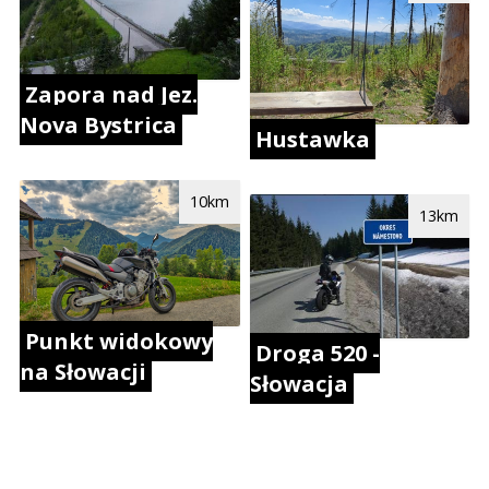
Zapora nad Jez.
Nova Bystrica
Hustawka
10km
13km
Punkt widokowy
Droga 520 -
na Słowacji
Słowacja