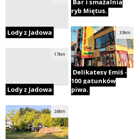
Bar i smażalnia
ryb Miętus.
Lody z Jadowa
33km
17km
Delikatesy Emiś -
100 gatunków
Lody z Jadowa
piwa.
26km