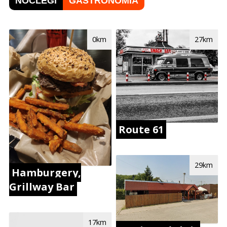
NOCLEGI
GASTRONOMIA
0km
27km
Route 61
29km
Hamburgery,
Grillway Bar
17km