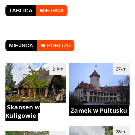
TABLICA
MIEJSCA
MIEJSCA
W POBLIŻU
21km
27km
Skansen w
Zamek w Pułtusku
Kuligowie
28km