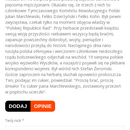
pięcioma mężczyznami. Okazało się, że trzech z nich to
członkowie Tymczasowego Komitetu Rewolucyjnego Polski:
Julian Marchlewski, Feliks Dzierżyński i Feliks Kohn. Byli pewni
zwycięstwa, czekali tylko na moment objęcia władzy w
"Polskiej Republice Rad". Przy herbacie przedstawili księdzu
swoją wizję przyszłości: niebawem wszyscy będą braćmi,
zapanuje powszechny dobrobyt, wojny, pieniądze i
narodowości przejdą do historii. Następnego dnia rano
ruszyła polska ofensywa i wieczorem członkowie niedoszłego
rządu bolszewickiego odjechali na wschód. 19 sierpnia polskie
wojsko wyzwoliło Wyszków, a nazajutrz pojawili się na plebanii
korespondenci wojenni. Był wśród nich Stefan Żeromski.
Goście zaproszeni na herbatę słuchali opowieści proboszcza.
Ten, podając im cukier, powiedział: "Proszę brać, proszę
śmiało! To cukier pana Marchlewskiego, zostawiony przezeń
w popłochu ucieczki".
DODAJ
OPINIE
Twój nick