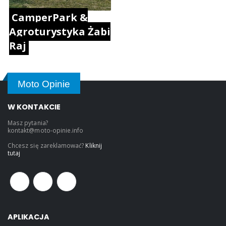
CamperPark &
Agroturystyka Żabi
Raj
Moto Opinie
W KONTAKCIE
Masz pytania?
kontakt@moto-opinie.info
Chcesz się zareklamować?
Kliknij
tutaj
APLIKACJA