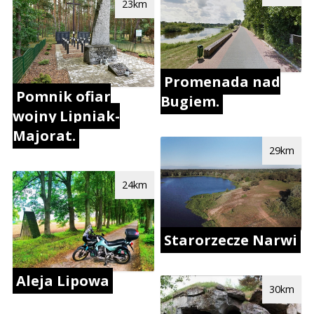
23km
Promenada nad
Pomnik ofiar
Bugiem.
wojny Lipniak-
Majorat.
29km
24km
Starorzecze Narwi
Aleja Lipowa
30km