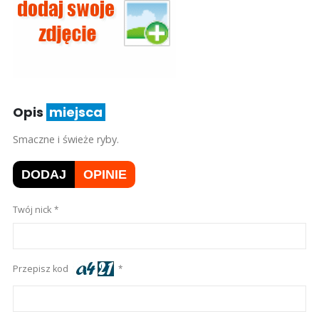
Opis
miejsca
Smaczne i świeże ryby.
DODAJ
OPINIE
Twój nick
Przepisz kod