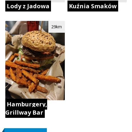
Lody z Jadowa
Kuźnia Smaków
29km
Hamburgery,
Grillway Bar