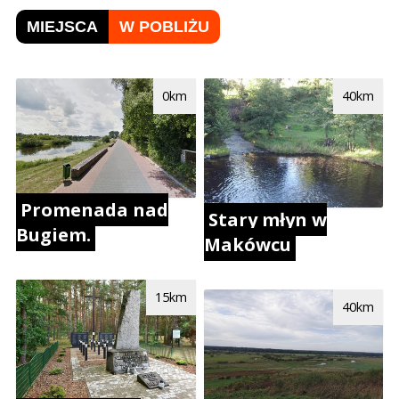
MIEJSCA
W POBLIŻU
0km
40km
Promenada nad
Stary młyn w
Bugiem.
Makówcu
15km
40km