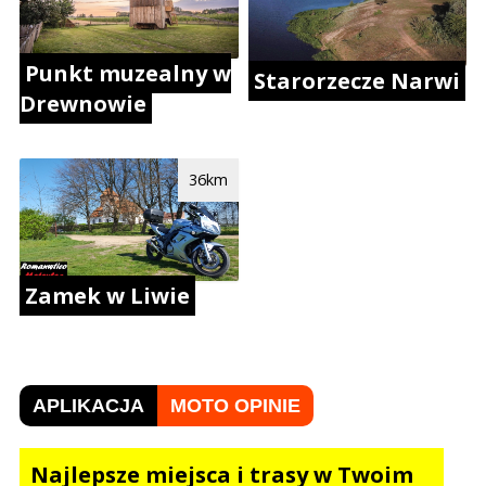
Punkt muzealny w
Starorzecze Narwi
Drewnowie
36km
Zamek w Liwie
APLIKACJA
MOTO OPINIE
Najlepsze miejsca i trasy w Twoim