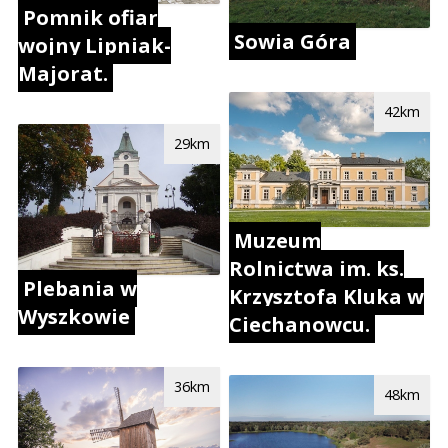
Pomnik ofiar
Sowia Góra
wojny Lipniak-
Majorat.
42km
29km
Muzeum
Rolnictwa im. ks.
Plebania w
Krzysztofa Kluka w
Wyszkowie
Ciechanowcu.
36km
48km