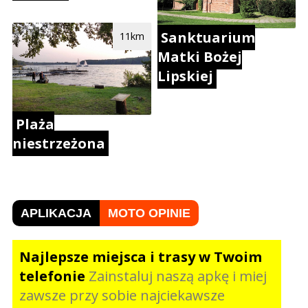
Sanktuarium
11km
Matki Bożej
Lipskiej
Plaża
niestrzeżona
APLIKACJA
MOTO OPINIE
Najlepsze miejsca i trasy w Twoim
telefonie
Zainstaluj naszą apkę i miej
zawsze przy sobie najciekawsze