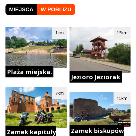
MIEJSCA
W POBLIŻU
1km
15km
Plaża miejska.
Jezioro Jeziorak
7km
15km
Zamek biskupów
Zamek kapituły