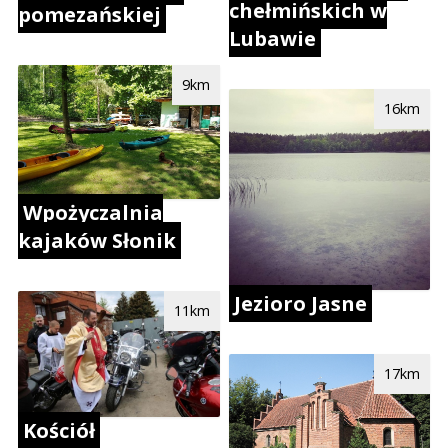
chełmińskich w
pomezańskiej
Lubawie
9km
16km
Wpożyczalnia
kajaków Słonik
Jezioro Jasne
11km
17km
Kościół