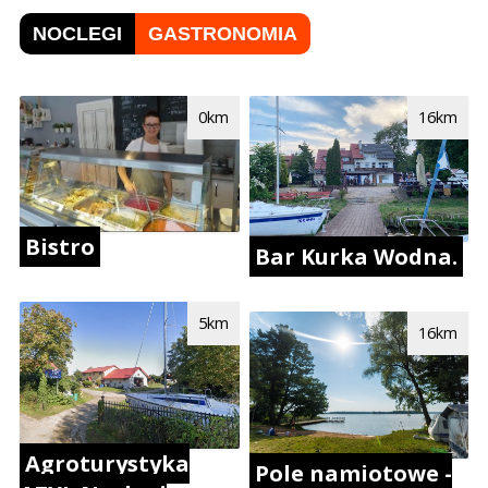
NOCLEGI
GASTRONOMIA
0km
16km
Bistro
Bar Kurka Wodna.
5km
16km
Agroturystyka
Pole namiotowe -