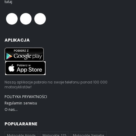
tutaj
APLIKACJA
Naszą aplikacje pobrało na swoje telefonu ponad 100 000
motocyklistów!
POLITYKA PRYWATNOŚCI
Regulamin serwisu
O nas...
POPULARARNE
Motocykle Honda
Motocykle 125
Motocykle Yamaha