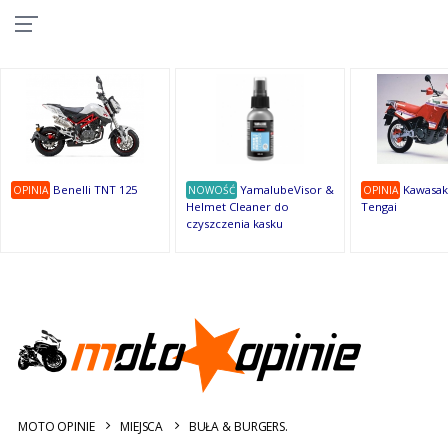
10
10
10
10
8
7
1
9
9
9
OSTATNIE
OPINIE
Benelli TNT 125
YamalubeVisor &
Kawasak
OPINIA
NOWOŚĆ
OPINIA
Helmet Cleaner do
Tengai
czyszczenia kasku
MOTO OPINIE
MIEJSCA
BUŁA & BURGERS.