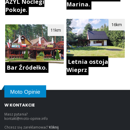
AZYL Noclegi
Marina.
Pokoje.
16km
11km
Letnia ostoja
Bar Źródełko.
Wieprz
Moto Opinie
W KONTAKCIE
Masz pytania?
kontakt@moto-opinie.info
Chcesz się zareklamować?
Kliknij