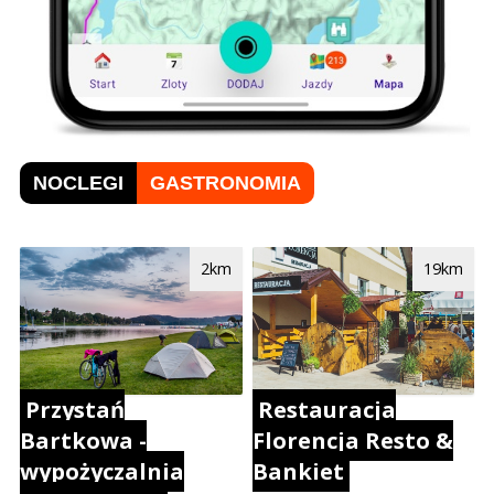
NOCLEGI
GASTRONOMIA
2km
19km
Przystań
Restauracja
Bartkowa -
Florencja Resto &
wypożyczalnia
Bankiet