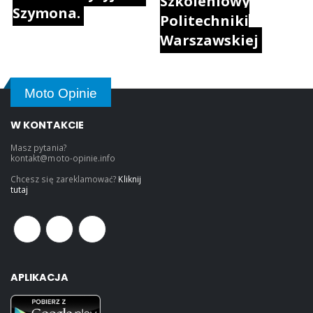
Szkoleniowy
Szymona.
Politechniki
Warszawskiej
Moto Opinie
W KONTAKCIE
Masz pytania?
kontakt@moto-opinie.info
Chcesz się zareklamować?
Kliknij
tutaj
APLIKACJA