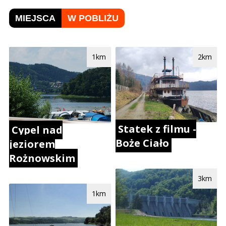
MIEJSCA
W POBLIŻU
1km
2km
Statek z filmu -
Cypel nad
Boże Ciało
jeziorem
Rożnowskim
3km
1km