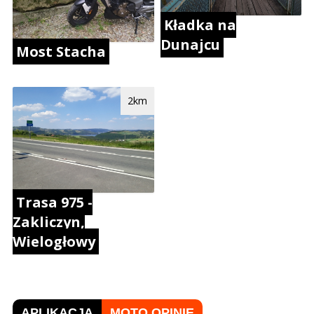
Kładka na
Dunajcu
Most Stacha
2km
Trasa 975 -
Zakliczyn,
Wielogłowy
APLIKACJA
MOTO OPINIE