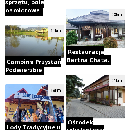
sprzętu, pole
namiotowe.
20km
11km
Restauracja
Bartna Chata.
Camping Przystań
Podwierzbie
21km
18km
Ośrodek
Lody Tradycyjne u