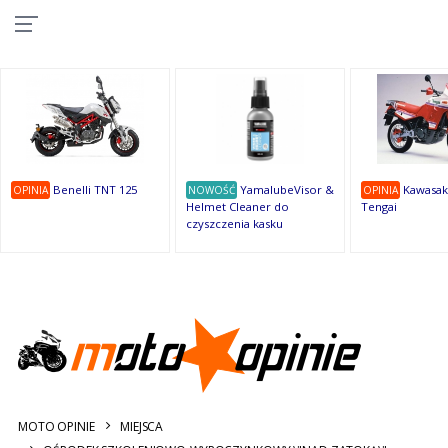
10
10
10
10
8
7
1
9
9
9
OSTATNIE
OPINIE
Benelli TNT 125
YamalubeVisor &
Kawasak
OPINIA
NOWOŚĆ
OPINIA
Helmet Cleaner do
Tengai
czyszczenia kasku
MOTO OPINIE
MIEJSCA