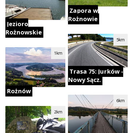
Zapora w
Rożnowie
Jezioro
Rożnowskie
5km
1km
Trasa 75: Jurków -
Nowy Sącz.
Rożnów
6km
2km