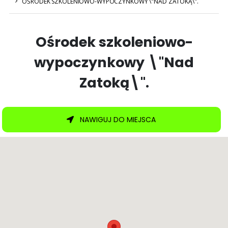
OŚRODEK SZKOLENIOWO-WYPOCZYNKOWY \"NAD ZATOKĄ\".
Ośrodek szkoleniowo-
wypoczynkowy \"Nad
Zatoką\".
NAWIGUJ DO MIEJSCA