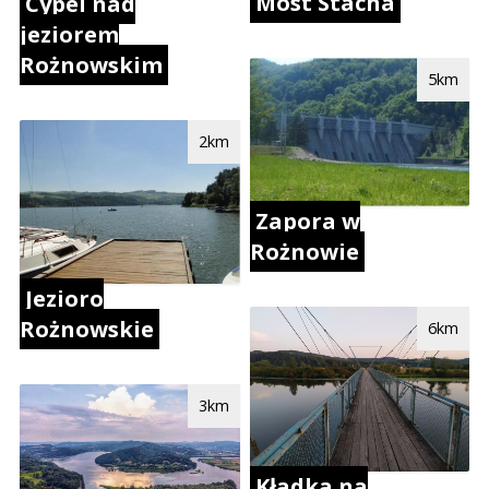
Most Stacha
Cypel nad
jeziorem
Rożnowskim
5km
2km
Zapora w
Rożnowie
Jezioro
Rożnowskie
6km
3km
Kładka na