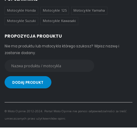
Motocykle Honda
Motocykle 125
Motocykle Yamaha
Motocykle Suzuki
Motocykle Kawasaki
PROPOZYCJA PRODUKTU
Nie ma produktu lub motocykla którego szukasz? Wpisz nazwę i
zostanie dodany.
© Moto Opinie 2012-2024. Portal Moto Opinie nie ponosi odpowiedzialności za treść
umieszczanych przez użytkowników opini.