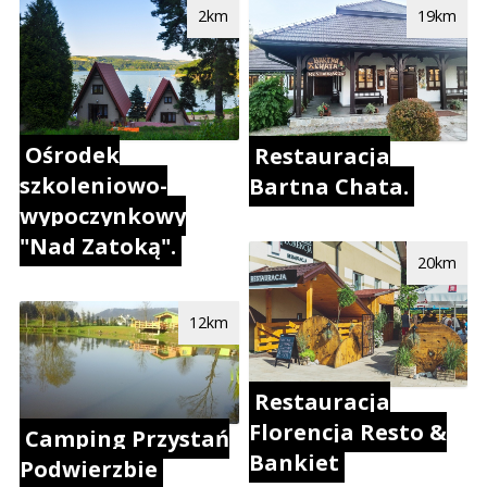
2km
19km
Ośrodek
Restauracja
szkoleniowo-
Bartna Chata.
wypoczynkowy
"Nad Zatoką".
20km
12km
Restauracja
Florencja Resto &
Camping Przystań
Bankiet
Podwierzbie