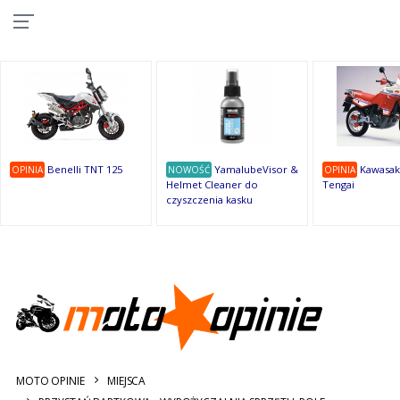
10
10
10
10
8
7
1
9
9
9
OSTATNIE
OPINIE
Benelli TNT 125
YamalubeVisor &
Kawasak
OPINIA
NOWOŚĆ
OPINIA
Helmet Cleaner do
Tengai
czyszczenia kasku
MOTO OPINIE
MIEJSCA