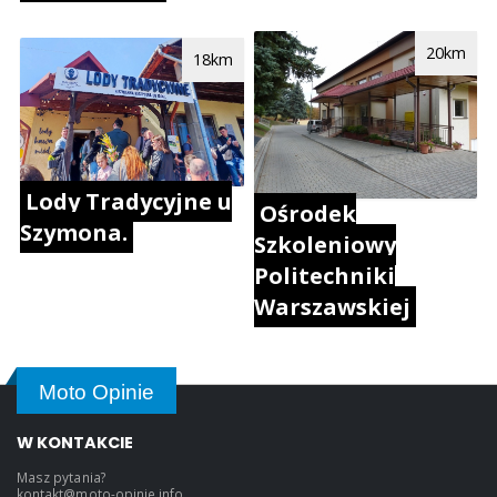
20km
18km
Lody Tradycyjne u
Ośrodek
Szymona.
Szkoleniowy
Politechniki
Warszawskiej
Moto Opinie
W KONTAKCIE
Masz pytania?
kontakt@moto-opinie.info