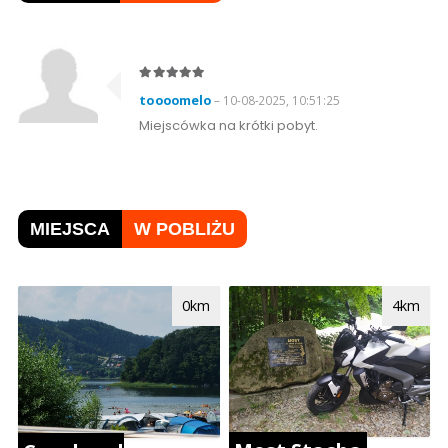
toooomelo
– 10-08-2025, 10:51:25
Miejscówka na krótki pobyt.
MIEJSCA
W POBLIŻU
0km
4km