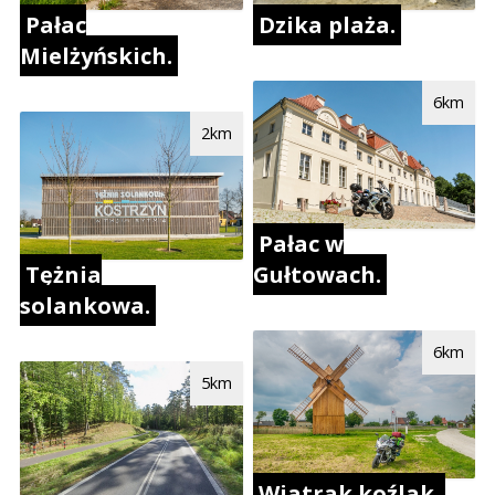
Pałac
Dzika plaża.
Mielżyńskich.
6km
2km
Pałac w
Tężnia
Gułtowach.
solankowa.
6km
5km
Wiatrak koźlak.