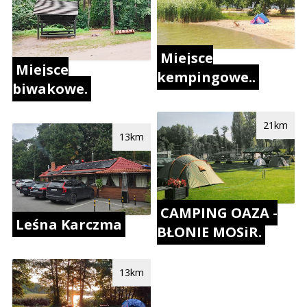
Miejsce
Miejsce
kempingowe..
biwakowe.
21km
13km
CAMPING OAZA -
Leśna Karczma
BŁONIE MOSiR.
13km