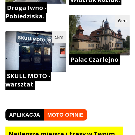
Droga Iwno -
Pobiedziska.
6km
5km
Pałac Czarlejno
SKULL MOTO -
warsztat
APLIKACJA
MOTO OPINIE
Najlepsze miejsca i trasy w Twoim