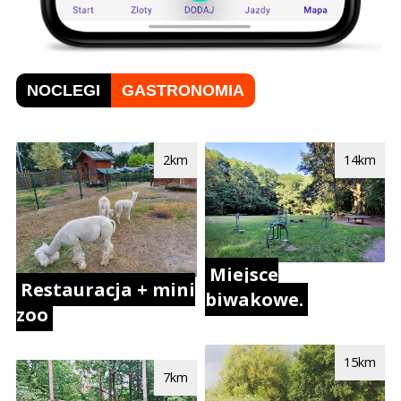
NOCLEGI
GASTRONOMIA
2km
14km
Miejsce
Restauracja + mini
biwakowe.
zoo
15km
7km