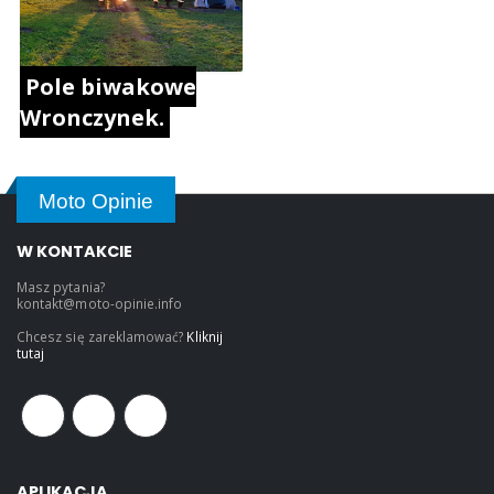
Pole biwakowe
Wronczynek.
Moto Opinie
W KONTAKCIE
Masz pytania?
kontakt@moto-opinie.info
Chcesz się zareklamować?
Kliknij
tutaj
APLIKACJA