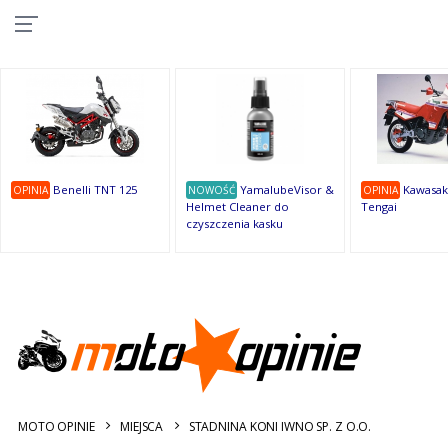
10
10
10
10
8
7
1
9
9
9
OSTATNIE
OPINIE
Benelli TNT 125
YamalubeVisor &
Kawasak
OPINIA
NOWOŚĆ
OPINIA
Helmet Cleaner do
Tengai
czyszczenia kasku
MOTO OPINIE
MIEJSCA
STADNINA KONI IWNO SP. Z O.O.