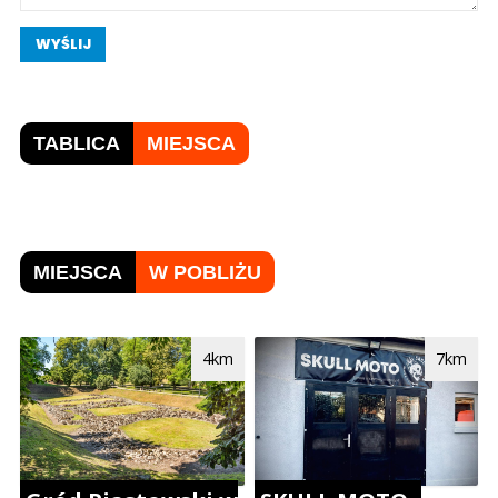
WYŚLIJ
TABLICA
MIEJSCA
MIEJSCA
W POBLIŻU
4km
7km