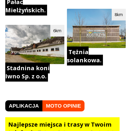
Pałac
Mielżyńskich.
8km
6km
Tężnia
solankowa.
Stadnina koni
Iwno Sp. z o.o.
APLIKACJA
MOTO OPINIE
Najlepsze miejsca i trasy w Twoim