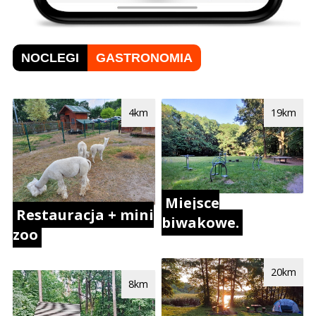
NOCLEGI
GASTRONOMIA
4km
19km
Miejsce
Restauracja + mini
biwakowe.
zoo
20km
8km