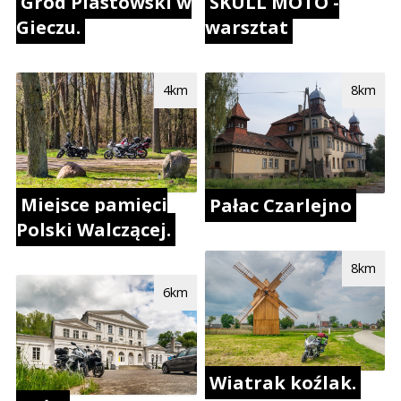
Gród Piastowski w
SKULL MOTO -
Gieczu.
warsztat
4km
8km
Miejsce pamięci
Pałac Czarlejno
Polski Walczącej.
8km
6km
Wiatrak koźlak.