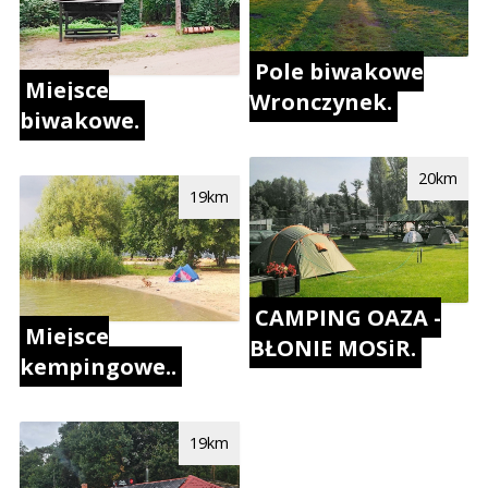
Pole biwakowe
Miejsce
Wronczynek.
biwakowe.
20km
19km
CAMPING OAZA -
Miejsce
BŁONIE MOSiR.
kempingowe..
19km