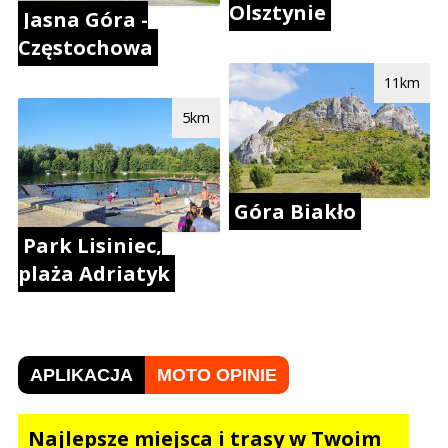
Olsztynie
Jasna Góra -
Częstochowa
11km
5km
Góra Biakło
Park Lisiniec,
plaża Adriatyk
APLIKACJA
MOTO OPINIE
Najlepsze miejsca i trasy w Twoim