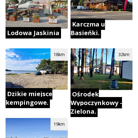
Karczma u
Lodowa Jaskinia
Basieńki.
18km
32km
Dzikie miejsce
Ośrodek
kempingowe.
Wypoczynkowy -
Zielona.
19km