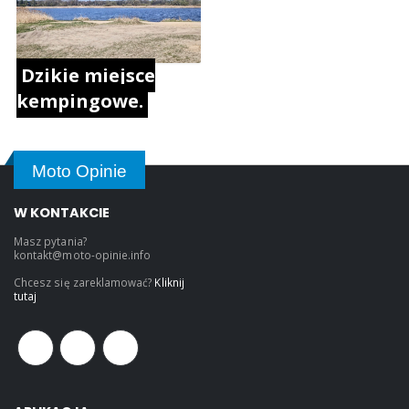
Dzikie miejsce
kempingowe.
Moto Opinie
W KONTAKCIE
Masz pytania?
kontakt@moto-opinie.info
Chcesz się zareklamować?
Kliknij
tutaj