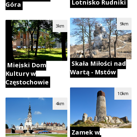
Lotnisko Rudniki
Góra
9km
3km
Skała Miłości nad
Miejski Dom
Wartą - Mstów
Kultury w
Częstochowie
10km
4km
Zamek w