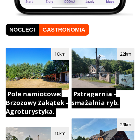
NOCLEGI
GASTRONOMIA
10km
22km
Pole namiotowe:
Pstrągarnia -
Brzozowy Zakątek -
smażalnia ryb.
Agroturystyka.
29km
10km