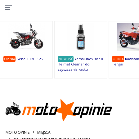
10
10
10
10
8
7
1
9
9
9
OSTATNIE
OPINIE
Benelli TNT 125
YamalubeVisor &
Kawasak
OPINIA
NOWOŚĆ
OPINIA
Helmet Cleaner do
Tengai
czyszczenia kasku
MOTO OPINIE
MIEJSCA