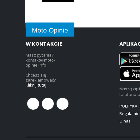
Moto Opinie
W KONTAKCIE
APLIKA
Masz pytania?
kontakt@moto-
opinie.info
Chcesz się
zareklamować?
Kliknij tutaj
Naszą apl
telefonu 
POLITYKA
Regulamin
O nas...