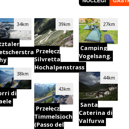
NOCLEGI
GAST
34km
39km
27km
tztaler
Camping
Przełęcz
etscherstraße.
Vogelsang.
Silvretta
hy
Hochalpenstrass
38km
44km
43km
rri di
aele
Santa
Przełęcz
Caterina di
Timmelsjoch
Valfurva
(Passo del