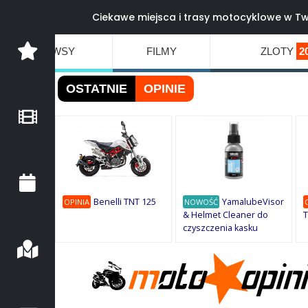
Ciekawe miejsca i trasy motocyklowe w Tw
NEWSY
FILMY
ZLOTY
2
OSTATNIE
OPINIE
Benelli TNT 125
YamalubeVisor
OPINIA
NOWOŚĆ
& Helmet Cleaner do
T
czyszczenia kasku