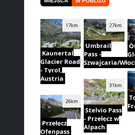
MIEJSCA
W POBLIŻU
17km
27km
Umbrail
Ö
Kaunertal
Pass -
Gl
Glacier Road
Szwajcaria/Włoc
- Tyrol,
Austria
31km
To
26km
Fr
Stelvio Pass
- Przełęcz w
Przełęcz
Alpach
Ofenpass