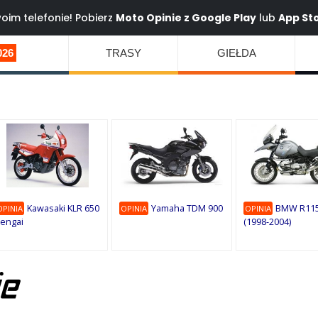
oim telefonie! Pobierz
Moto Opinie z
Google Play
lub
App St
026
TRASY
GIEŁDA
Kawasaki KLR 650
Yamaha TDM 900
BMW R115
OPINIA
OPINIA
OPINIA
engai
(1998-2004)