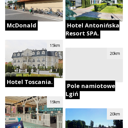
McDonald
Hotel Antonińska
Resort SPA.
15km
20km
Hotel Toscania.
Pole namiotowe
Lgiń
19km
20km