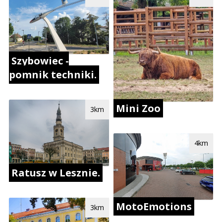
Szybowiec -
pomnik techniki.
Mini Zoo
3km
4km
Ratusz w Lesznie.
MotoEmotions
3km