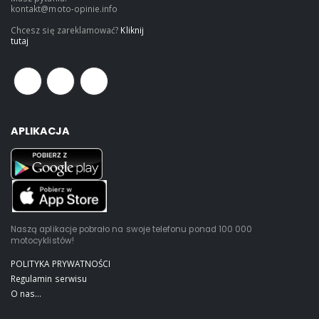
kontakt@moto-opinie.info
Chcesz się zareklamować?
Kliknij
tutaj
APLIKACJA
Naszą aplikacje pobrało na swoje telefonu ponad 100 000
motocyklistów!
POLITYKA PRYWATNOŚCI
Regulamin serwisu
O nas...