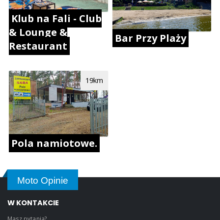
Klub na Fali - Club
& Lounge &
Bar Przy Plaży
Restaurant
19km
Pola namiotowe.
Moto Opinie
W KONTAKCIE
Masz pytania?