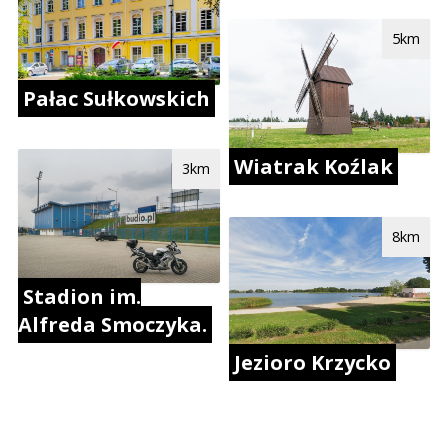
5km
Pałac Sułkowskich
Wiatrak Koźlak
3km
8km
Stadion im.
Alfreda Smoczyka.
Jezioro Krzycko