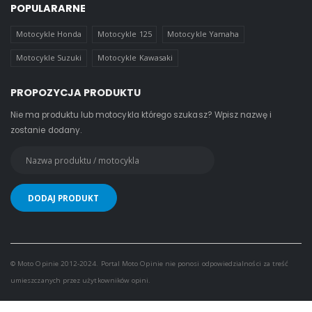
POPULARARNE
Motocykle Honda
Motocykle 125
Motocykle Yamaha
Motocykle Suzuki
Motocykle Kawasaki
PROPOZYCJA PRODUKTU
Nie ma produktu lub motocykla którego szukasz? Wpisz nazwę i
zostanie dodany.
© Moto Opinie 2012-2024. Portal Moto Opinie nie ponosi odpowiedzialności za treść
umieszczanych przez użytkowników opini.