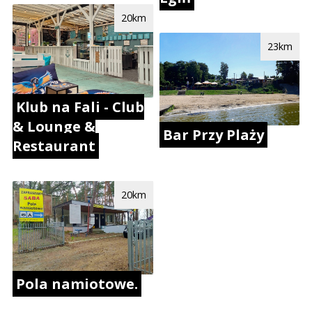
20km
23km
Klub na Fali - Club
& Lounge &
Bar Przy Plaży
Restaurant
20km
Pola namiotowe.