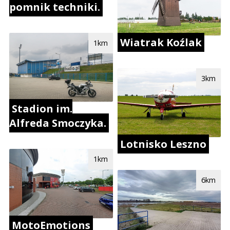
pomnik techniki.
Wiatrak Koźlak
1km
3km
Stadion im.
Alfreda Smoczyka.
Lotnisko Leszno
1km
6km
MotoEmotions