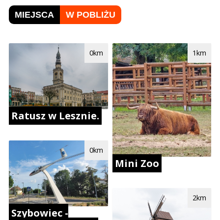
MIEJSCA
W POBLIŻU
0km
1km
Ratusz w Lesznie.
0km
Mini Zoo
2km
Szybowiec -