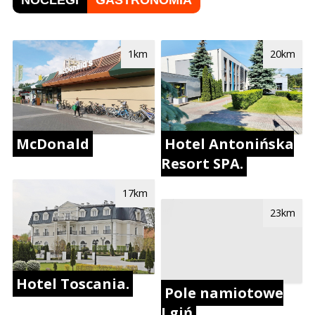
1km
20km
McDonald
Hotel Antonińska
Resort SPA.
17km
23km
Hotel Toscania.
Pole namiotowe
Lgiń